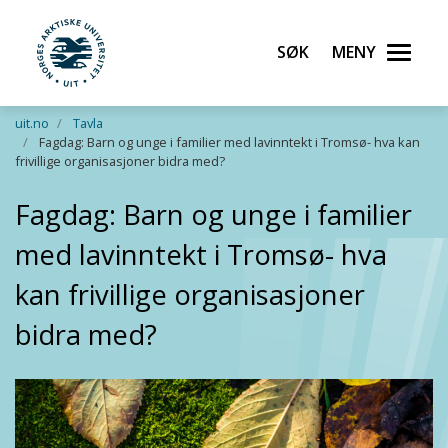
Søk
Meny
UiT Norges arktiske universitet
Gå til hovedinnhold
uit.no
Tavla
Fagdag: Barn og unge i familier med lavinntekt i Tromsø- hva kan
frivillige organisasjoner bidra med?
Fagdag: Barn og unge i familier
med lavinntekt i Tromsø- hva
kan frivillige organisasjoner
bidra med?