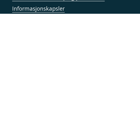
Informasjonskapsler
Tilgjengelighetserklæring
Kontakt UiT
For media
For skoler
Ledige stillinger
English website
Logg inn