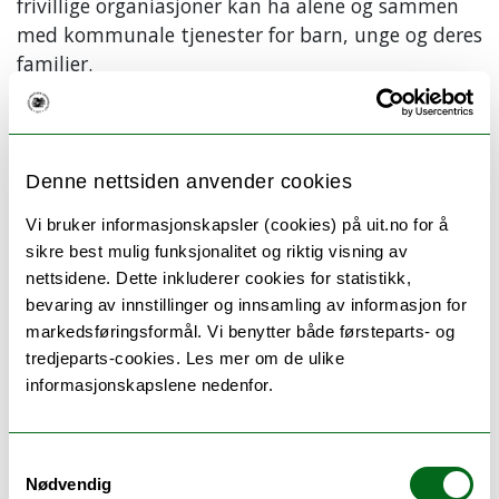
frivillige organiasjoner kan ha alene og sammen
med kommunale tjenester for barn, unge og deres
familier.
Målgruppen for fagdagen er representanter fra frivillig
sektor, ansatte i kommunale tjenester, representanter
for idrettslag, UiT ansatte, studenter og alle med
Denne nettsiden anvender cookies
interesse for temaet.
Vi bruker informasjonskapsler (cookies) på uit.no for å
Program
sikre best mulig funksjonalitet og riktig visning av
nettsidene. Dette inkluderer cookies for statistikk,
(endringer kan forekomme)
bevaring av innstillinger og innsamling av informasjon for
markedsføringsformål. Vi benytter både førsteparts- og
08.30
Lett servering
tredjeparts-cookies. Les mer om de ulike
informasjonskapslene nedenfor.
09.00
Velkommen v/Mariann Bellika Hansen, RKBU UiT,
Fotballdrømmen laget av Redd barna
Samtykkevalg
Frivillige organisasjoner i Tromsø forteller om sitt
Nødvendig