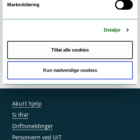
Når:
21.06.25 kl 12.00–15.00
Markedsføring
Hvor:
Tromsø arktisk-alpine botaniske hage
Sted:
Tromsø
Målgruppe:
Ansatte, Studenter, Gjester / eksterne,
Detaljer
Inviterte, Enhet
Kontakt:
Jarle W. Bjerke
E-post:
jarle.w.bjerke@uit.no
Tillat alle cookies
Legg i kalender
Kun nødvendige cookies
Akutt hjelp
Si ifra!
Driftsmeldinger
Personvern ved UiT