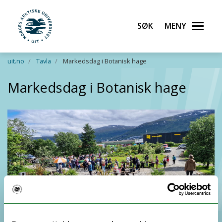
Søk
Meny
UiT Norges arktiske universitet
Gå til hovedinnhold
uit.no
Tavla
Markedsdag i Botanisk hage
Markedsdag i Botanisk hage