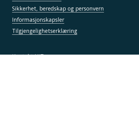
Sikkerhet, beredskap og personvern
Informasjonskapsler
Tilgjengelighetserklæring
Kontakt UiT
For media
For skoler
Ledige stillinger
English website
Logg inn