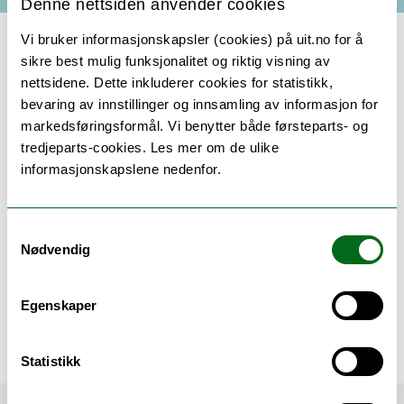
Denne nettsiden anvender cookies
Vi bruker informasjonskapsler (cookies) på uit.no for å
sikre best mulig funksjonalitet og riktig visning av
nettsidene. Dette inkluderer cookies for statistikk,
Velkommen til markedsdag i Botanisk hage, med
bevaring av innstillinger og innsamling av informasjon for
plantesalg, informasjonsstands og gratis
markedsføringsformål. Vi benytter både førsteparts- og
omvisning.
tredjeparts-cookies. Les mer om de ulike
informasjonskapslene nedenfor.
Botanisk hages venner og Tromsø sopp- og
nyttevekstforeninga vil ha informasjonsstand
Samtykkevalg
Plantesalg. Har du overskudd av stauder hjemme?
Nødvendig
Ta dem på markedsdag!
Kl. 14 er det gratis omvisning i samlingene.
Kafe Hansine Hansen er åpen.
Egenskaper
Velkommen!
Statistikk