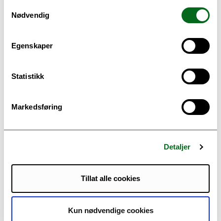
Samtykkevalg
Bertil Palmar Johansen – Duo Connection
Nødvendig
Telmo Marques – Scenes from the City
Daniel McCarthy – KraftWerk
Egenskaper
Se info om alle konsertene her
Konsen eksamensfestival 2025
Statistikk
Markedsføring
Detaljer
Tillat alle cookies
Kun nødvendige cookies