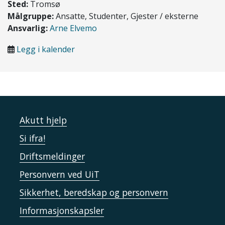
Sted:
Tromsø
Målgruppe:
Ansatte, Studenter, Gjester / eksterne
Ansvarlig:
Arne Elvemo
Legg i kalender
Akutt hjelp
Si ifra!
Driftsmeldinger
Personvern ved UiT
Sikkerhet, beredskap og personvern
Informasjonskapsler