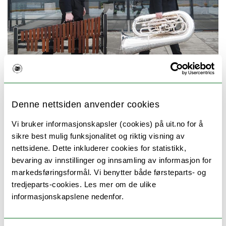
Denne nettsiden anvender cookies
I løpet av masteren har vi funnet nesten 100 verk for
Vi bruker informasjonskapsler (cookies) på uit.no for å
slagverk og tuba. Vi gir deg et innblikk i denne
sikre best mulig funksjonalitet og riktig visning av
musikken på vår masterkonsert på Lillescenen på
nettsidene. Dette inkluderer cookies for statistikk,
Kulturhuset. Kom kom!
bevaring av innstillinger og innsamling av informasjon for
markedsføringsformål. Vi benytter både førsteparts- og
Program:
tredjeparts-cookies. Les mer om de ulike
informasjonskapslene nedenfor.
Ivo Petrić – De Profundis
William Penn – Capriccio
Darleen Mitchell – Journey to the Yellow Springs