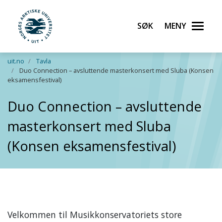
Søk
Meny
UiT Norges arktiske universitet
Gå til hovedinnhold
uit.no
Tavla
Duo Connection – avsluttende masterkonsert med Sluba (Konsen
eksamensfestival)
Duo Connection – avsluttende
masterkonsert med Sluba
(Konsen eksamensfestival)
Velkommen til Musikkonservatoriets store