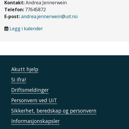
Kontakt:
Andrea Jennerwein
Telefon:
77645872
E-post:
andrea.jennerwein@uit.no
Legg i kalender
Akutt hjelp
Si ifra!
Driftsmeldinger
Personvern ved UiT
Sikkerhet, beredskap og personvern
Informasjonskapsler