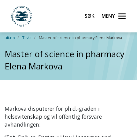
Søk
Meny
UiT Norges arktiske universitet
Gå til hovedinnhold
uit.no
Tavla
Master of science in pharmacy Elena Markova
Master of science in pharmacy
Elena Markova
Markova disputerer for ph.d.-graden i
helsevitenskap og vil offentlig forsvare
avhandlingen: