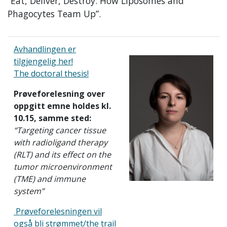
“Eat, Deliver, Destroy: How Liposomes and
Phagocytes Team Up”.
Avhandlingen er
tilgjengelig her!
The doctoral thesis!
Prøveforelesning over
oppgitt emne holdes kl.
10.15, samme sted:
“Targeting cancer tissue
with radioligand therapy
(RLT) and its effect on the
tumor microenvironment
(TME) and immune
system”
Prøveforelesningen vil
også bli strømmet/the trail