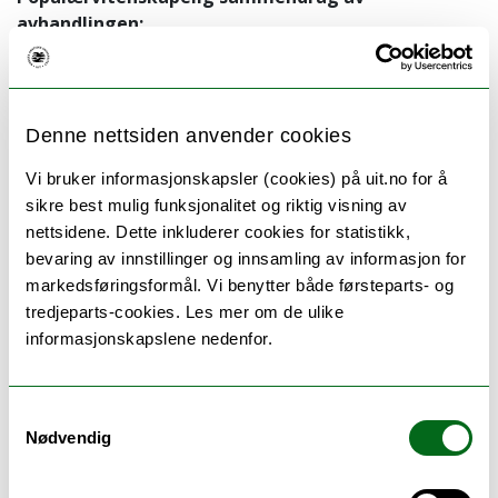
avhandlingen:
Cancer remains a major challenge, affecting millions
worldwide. Traditional treatments like chemotherapy
often harm healthy cells and face resistance from
Denne nettsiden anvender cookies
tumors. In this research, we explore tiny, drug-carrying
particles called liposomes to improve cancer treatment
Vi bruker informasjonskapsler (cookies) på uit.no for å
by working with the immune system. Instead of
sikre best mulig funksjonalitet og riktig visning av
avoiding immune cells, we designed liposomes that
nettsidene. Dette inkluderer cookies for statistikk,
interact with them to enhance drug delivery.
bevaring av innstillinger og innsamling av informasjon for
markedsføringsformål. Vi benytter både førsteparts- og
We studied how different liposome designs affect their
tredjeparts-cookies. Les mer om de ulike
uptake by immune cells in the blood. By fine-tuning size
informasjonskapslene nedenfor.
and composition, we developed formulations that
efficiently reach target cells. We also loaded liposomes
with a molecule (nor-NOHA) that helps restore immune
Samtykkevalg
function by preventing tumors from suppressing the
Nødvendig
body's defenses.