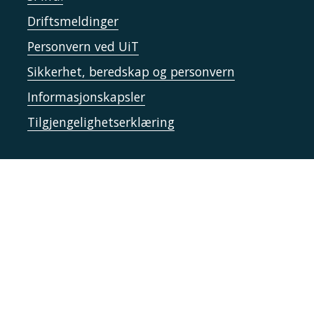
Driftsmeldinger
Personvern ved UiT
Sikkerhet, beredskap og personvern
Informasjonskapsler
Tilgjengelighetserklæring
Kontakt UiT
For media
For skoler
Ledige stillinger
English website
Logg inn