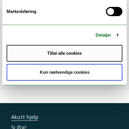
Markedsføring
Når:
12.06.25 kl 12.30–14.30
Hvor:
Lenke til møtet sendes via Outlook 11. juni
Sted:
Digitalt
Detaljer
Målgruppe:
Ansatte
Ansvarlig:
Grethe Karlsen
Tillat alle cookies
Meld meg på!
Kun nødvendige cookies
Legg i kalender
Akutt hjelp
Si ifra!