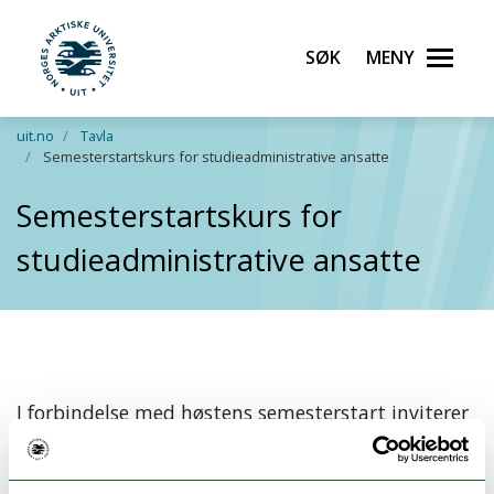
Søk
Meny
UiT Norges arktiske universitet
Gå til hovedinnhold
uit.no
Tavla
Semesterstartskurs for studieadministrative ansatte
Semesterstartskurs for
studieadministrative ansatte
I forbindelse med høstens semesterstart inviterer
faggruppe for studieadministrative systemer til
kurs.