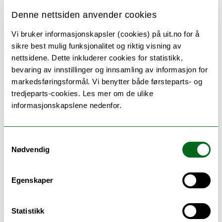
Denne nettsiden anvender cookies
På kurse vil vi ha gjennomgang av
"semesterregistreringsreisen" til studenter. Dette
Vi bruker informasjonskapsler (cookies) på uit.no for å
inkluderer:
sikre best mulig funksjonalitet og riktig visning av
nettsidene. Dette inkluderer cookies for statistikk,
Oppretting av IT-brukerkonto
bevaring av innstillinger og innsamling av informasjon for
Semesteravgift - hva som bruker å gå galt og
markedsføringsformål. Vi benytter både førsteparts- og
hvordan dette håndteres
tredjeparts-cookies. Les mer om de ulike
Semesterregistrering i studentweb - hva som kan
informasjonskapslene nedenfor.
gå galt og hvordan dette håndteres
Kort info om semesterregistrering for EVU-
studenter og Ph.D.-studenter
Samtykkevalg
Tjenester knytta til Student-ID og adgangskort
Nødvendig
Lånekassen - dataflyt og kjente feil
Oppfølging knytta til semesterregistrering -
påminning/purring, opprydding, dispensasjon og
Egenskaper
inndragelse av studieretter
Velkommen!
Statistikk