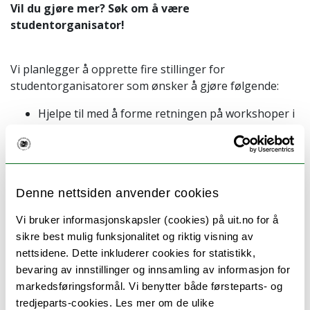
Vil du gjøre mer? Søk om å være
studentorganisator!
Vi planlegger å opprette fire stillinger for
studentorganisatorer som ønsker å gjøre følgende:
Hjelpe til med å forme retningen på workshoper i
samarbeid med verter og det lokale studentstyret.
Få erfaring med å utforme et arrangement som
kan ha stor innvirkning.
Hvis du er interessert i å være en av de fire
Denne nettsiden anvender cookies
studentorganisatorene, beskriv hva som gjør at
du er motivert til å være organisator og hva som
Vi bruker informasjonskapsler (cookies) på uit.no for å
er din visjon for å organisere en workshop, i
sikre best mulig funksjonalitet og riktig visning av
motivasjonsbrevet ditt.
nettsidene. Dette inkluderer cookies for statistikk,
bevaring av innstillinger og innsamling av informasjon for
Vi velger de beste kandidatene og sette opp et Zoom-
markedsføringsformål. Vi benytter både førsteparts- og
møte for å diskutere med deg.
tredjeparts-cookies. Les mer om de ulike