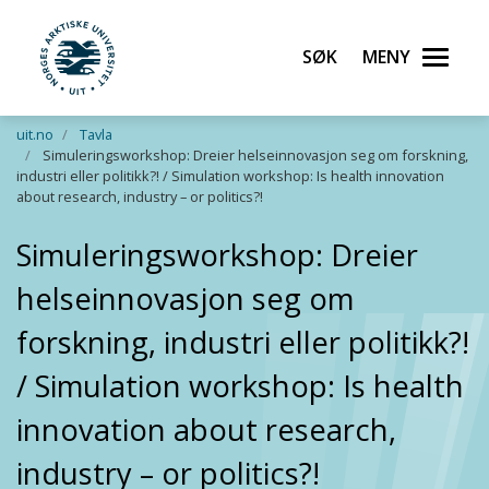
Søk
Meny
UiT Norges arktiske universitet
Gå til hovedinnhold
uit.no
Tavla
Simuleringsworkshop: Dreier helseinnovasjon seg om forskning,
industri eller politikk?! / Simulation workshop: Is health innovation
about research, industry – or politics?!
Simuleringsworkshop: Dreier
helseinnovasjon seg om
forskning, industri eller politikk?!
/ Simulation workshop: Is health
innovation about research,
industry – or politics?!