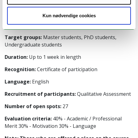
Location:
Hamburg, Germany
Host university:
Universität Hamburg (UHH)
Kun nødvendige cookies
Type of event / Mode:
Physical workshop
Target groups:
Master students, PhD students,
Undergraduate students
Duration:
Up to 1 week in length
Recognition:
Certificate of participation
Language:
English
Recruitment of participants:
Qualitative Assessment
Number of open spots:
27
Evaluation criteria:
40% - Academic / Professional
Merit 30% - Motivation 30% - Language