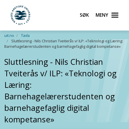
Søk
Meny
UiT Norges arktiske universitet
Gå til hovedinnhold
uit.no
Tavla
Sluttlesning - Nils Christian Tveiterås v/ ILP: «Teknologi og Læring:
Barnehagelærerstudenten og barnehagefaglig digital kompetanse»
Sluttlesning - Nils Christian
Tveiterås v/ ILP: «Teknologi og
Læring:
Barnehagelærerstudenten og
barnehagefaglig digital
kompetanse»