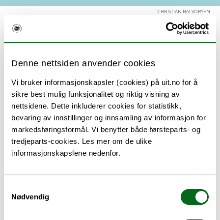
CHRISTIAN HALVORSEN
Mandag 20. januar avholdes det sluttlesing av Nils
Christian Tveiterås ph.d-avhandling:
Denne nettsiden anvender cookies
«Teknologi og Læring: Barnehagelærerstudenten
Vi bruker informasjonskapsler (cookies) på uit.no for å
og barnehagefaglig digital kompetanse»
sikre best mulig funksjonalitet og riktig visning av
nettsidene. Dette inkluderer cookies for statistikk,
Om man vil følge første del seminaret kan man delta på
bevaring av innstillinger og innsamling av informasjon for
møterom 1.025 på ILP-bygget eller
digitalt på teams
markedsføringsformål. Vi benytter både førsteparts- og
Tidsplan
:
tredjeparts-cookies. Les mer om de ulike
informasjonskapslene nedenfor.
11.00-12.00: Presentasjon
12.00-12.30: Pause
12.30-14.30: Diskusjon og tilbakemeldinger (NB! denne
Samtykkevalg
delen er ikke åpen)
Nødvendig
Evaluator: