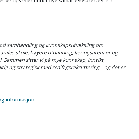
u gode tips eller finner nye samarbeidsarenaer for
r god samhandling og kunnskapsutveksling om
t samles skole, høyere utdanning, læringsarenaer og
ål. Sammen sitter vi på mye kunnskap, innsikt,
ktig og strategisk med realfagsrekruttering – og det er
og informasjon.