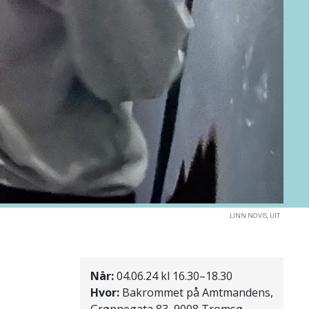
LINN NOVIS, UIT
Når:
04.06.24 kl 16.30–18.30
Hvor:
Bakrommet på Amtmandens,
Grønnegata 83, 9008 Tromsø