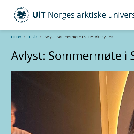
UiT Norges arktiske universitet
Gå til hovedinnhold
uit.no
Tavla
Avlyst: Sommermøte i STEM-økosystem
Avlyst: Sommermøte i