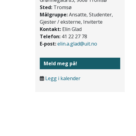
Sted:
Tromsø
Målgruppe:
Ansatte, Studenter,
Gjester / eksterne, Inviterte
Kontakt:
Elin Glad
Telefon:
41 22 27 78
E-post:
elin.a.glad@uit.no
Meld meg på!
Legg i kalender