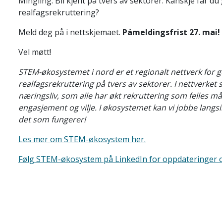
Mingling: Bli kjent på tvers av sektorer. Kanskje får d
realfagsrekruttering?
Meld deg på i nettskjemaet.
P
åmeldingsfrist 27. mai!
Vel møtt!
STEM-økosystemet i nord er et regionalt nettverk fo
realfagsrekruttering på tvers av sektorer. I nettverke
næringsliv, som alle har økt rekruttering som felles m
engasjement og vilje. I økosystemet kan vi jobbe langsi
det som fungerer!
Les mer om STEM-økosystem her.
Følg STEM-økosystem på LinkedIn for oppdateringer 