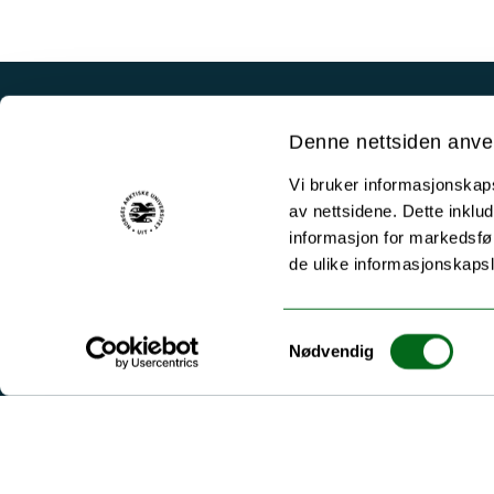
Akutt hjelp
Denne nettsiden anve
Si ifra!
Vi bruker informasjonskapsl
Driftsmeldinger
av nettsidene. Dette inklud
Personvern ved UiT
informasjon for markedsfør
de ulike informasjonskaps
Sikkerhet, beredskap og personvern
Informasjonskapsler
Samtykkevalg
Tilgjengelighetserklæring
Nødvendig