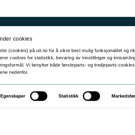
Kontakt UiT
nder cookies
For media
er (cookies) på uit.no for å sikre best mulig funksjonalitet og rik
For skoler
erer cookies for statistikk, bevaring av innstillinger og innsamlin
Ledige stillinger
ingsformål. Vi benytter både førsteparts- og tredjeparts-cookie
lene nedenfor.
English website
Logg inn
Egenskaper
Statistikk
Markedsfø