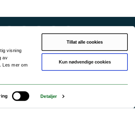
Tillat alle cookies
tig visning
g av
Kun nødvendige cookies
s. Les mer om
ring
Detaljer