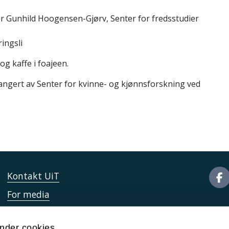
sor Gunhild Hoogensen-Gjørv, Senter for fredsstudier
ingsli
g kaffe i foajeen.
angert av Senter for kvinne- og kjønnsforskning ved
Kontakt UiT
For media
For skoler
nder cookies