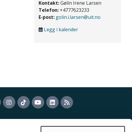
Kontakt:
Gølin Irene Larsen
Telefon:
+4777623233
E-post:
golin.i.larsen@uit.no
Legg i kalender