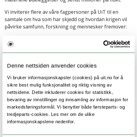
Vi inviterer flere av våre fagpersoner på UiT til en
samtale om hva som har skjedd og hvordan krigen vil
påvirke samfunn, forskning og mennesker fremover:
Gaiane Nuridzhanian
- postdoktor ved Det juridiske
fakultet som er en folkerettsjurist fra Ukraina,
spesialisert i menneskerettighetslovgivning,
internasjonal strafferett og internasjonale tvister. Hun
Denne nettsiden anvender cookies
vil snakke om hvordan ansvarliggjøre Russland for
krigen mot Ukraina.
Vi bruker informasjonskapsler (cookies) på uit.no for å
sikre best mulig funksjonalitet og riktig visning av
Sergei Glebov
, ukrainsk forsker på Fredssenteret som
nettsidene. Dette inkluderer cookies for statistikk,
vil snakke om endringer i Ukrainas utenrikspolitik
bevaring av innstillinger og innsamling av informasjon for
siden invasjonen.
markedsføringsformål. Vi benytter både førsteparts- og
Gunhild Hoogensen Gjørv
, professor på
tredjeparts-cookies. Les mer om de ulike
Fredssenteret som vil snakke om hvordan betale for
informasjonskapslene nedenfor.
fred.