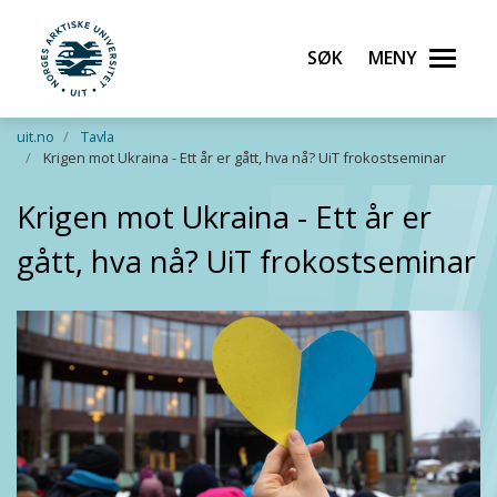
Søk
Meny
UiT Norges arktiske universitet
Gå til hovedinnhold
uit.no
Tavla
Krigen mot Ukraina - Ett år er gått, hva nå? UiT frokostseminar
Krigen mot Ukraina - Ett år er
gått, hva nå? UiT frokostseminar