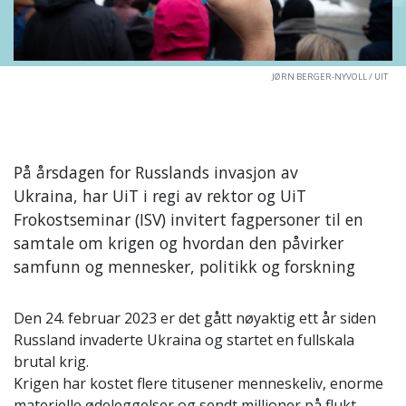
JØRN BERGER-NYVOLL / UIT
På årsdagen for Russlands invasjon av
Ukraina, har UiT i regi av rektor og UiT
Frokostseminar (ISV) invitert fagpersoner til en
samtale om krigen og hvordan den påvirker
samfunn og mennesker, politikk og forskning
Den 24. februar 2023 er det gått nøyaktig ett år siden
Russland invaderte Ukraina og startet en fullskala
brutal krig.
Krigen har kostet flere titusener menneskeliv, enorme
materielle ødeleggelser og sendt millioner på flukt.