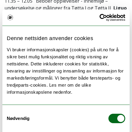
11.35 – 12.05 Beboer opplevelser - innemiljø –
undersøkelse og målinger fra Tøtta I og Tøtta II
Liguo
Chen,
Stutee Tamrakar
UiT-Norges arktiske
universitet
12.05 – 12.50
Lunch
Denne nettsiden anvender cookies
Hvordan rehabilitere for eldrebølgen
Vi bruker informasjonskapsler (cookies) på uit.no for å
12.50 – 13.10 Boligmeldingen 2030 – Lengre hjemme,
sikre best mulig funksjonalitet og riktig visning av
hva kreves?
nettsidene. Dette inkluderer cookies for statistikk,
Kirstin Leiros, Atle Hornig,
OMTBBL
bevaring av innstillinger og innsamling av informasjon for
13.10 – 13.30 Riktig samfunns og arealplanlegging for
markedsføringsformål. Vi benytter både førsteparts- og
å møte eldrebølgen
Marianne Dobak Kvensjø,
tredjeparts-cookies. Les mer om de ulike
Narvik Kommune.
informasjonskapslene nedenfor.
13.30 – 13.50 Trygg Hjemme
Kirstin Leiros,
NABO
/
Trude Husjord, Per Kristian Løvås,
Pinova AS
Samtykkevalg
Nødvendig
13.50 – 14.00
Kaffe