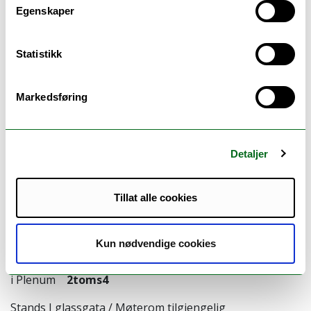
Smart Arctic Buildings
Egenskaper
14.00 – 14.20 Effektive påbygg 3 + 3 med Tre
Prof
Thomas Olofsson,
Umeå Universitet
Statistikk
14.20 – 14.40 Nye materialer for isolering av bygg
(PCM)
Lucrezia Ravasio,
Norges Arktiske Universitet.
Markedsføring
Utdanning
14.40 – 15.00 Utvikling av studietilbudet
Hugo Vanje
Detaljer
Remlo, Jostein Starbo,
UiT
15.00 – 15.20 Diskusjon – hva kan vi gjøre bedre
Tillat alle cookies
Utfordre studenter / Næringen
Studenttreff
Kun nødvendige cookies
15.20 - 17.00 Møte arena student / bedrift : Innledning
i Plenum
2toms4
Stands I glassgata / Møterom tilgjengelig