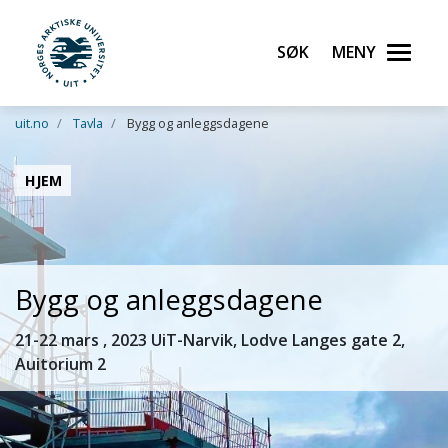
Søk
Meny
UiT Norges arktiske universitet
Gå til hovedinnhold
uit.no
Tavla
Bygg og anleggsdagene
HJEM
Bygg og anleggsdagene
21-22 mars , 2023 UiT-Narvik, Lodve Langes gate 2,
Auitorium 2