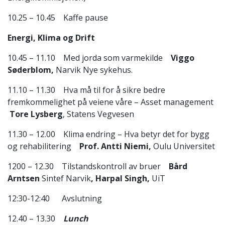
10.25 – 10.45 Kaffe pause
Energi, Klima og Drift
10.45 – 11.10 Med jorda som varmekilde
Viggo
Søderblom,
Narvik Nye sykehus.
11.10 – 11.30 Hva må til for å sikre bedre
fremkommelighet på veiene våre – Asset management
Tore Lysberg
, Statens Vegvesen
11.30 – 12.00 Klima endring – Hva betyr det for bygg
og rehabilitering
Prof. Antti Niemi,
Oulu Universitet
1200 – 12.30 Tilstandskontroll av bruer
Bård
Arntsen
Sintef Narvik
, Harpal Singh,
UiT
12:30-12:40 Avslutning
12.40 – 13.30
Lunch