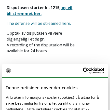
Disputasen starter kl. 1215,
og vil
bli strømmet her.
The defense will be streamed here.
Opptak av disputasen vil være
tilgjengelig i et døgn
.
A recording of the disputation will be
available for 24 hours.
Populærvitenskapelig sammendrag av
avhandlingen:
Denne nettsiden anvender cookies
Anxiety and depression are among the most frequent
Vi bruker informasjonskapsler (cookies) på uit.no for å
and impairing mental health disorders in youth. This
sikre best mulig funksjonalitet og riktig visning av
thesis investigates the effects of a short-term
nettsidene. Dette inkluderer cookies for statistikk,