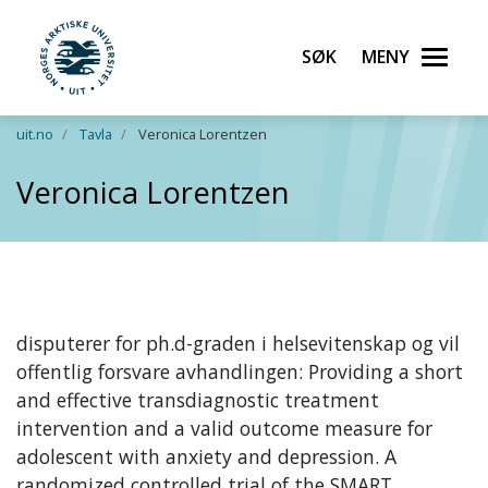
Søk
Meny
UiT Norges arktiske universitet
Gå til hovedinnhold
uit.no
Tavla
Veronica Lorentzen
Veronica Lorentzen
disputerer for ph.d-graden i helsevitenskap og vil
offentlig forsvare avhandlingen: Providing a short
and effective transdiagnostic treatment
intervention and a valid outcome measure for
adolescent with anxiety and depression. A
randomized controlled trial of the SMART