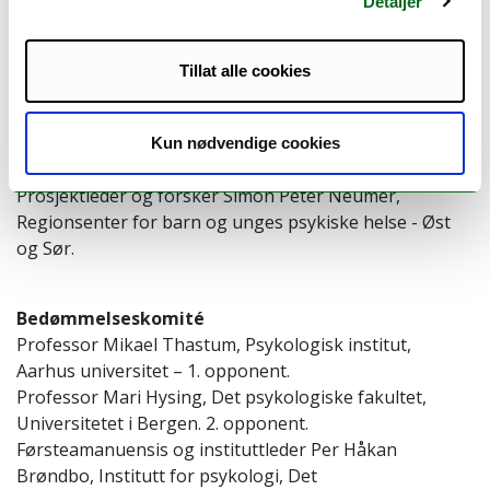
Detaljer
Norges arktiske universitet.
Tillat alle cookies
Biveileder
Statistiker/førstelektor Bjørn Helge Handegård, RKBU
Nord, Det helsevitenskapelige fakultet, UiT Norges
Kun nødvendige cookies
arktiske universitet.
Prosjektleder og forsker Simon Peter Neumer,
Regionsenter for barn og unges psykiske helse - Øst
og Sør.
Bedømmelseskomité
Professor Mikael Thastum, Psykologisk institut,
Aarhus universitet – 1. opponent.
Professor Mari Hysing, Det psykologiske fakultet,
Universitetet i Bergen. 2. opponent.
Førsteamanuensis og instituttleder Per Håkan
Brøndbo, Institutt for psykologi, Det