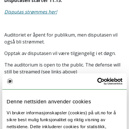
Disputasen starter 11.15.
Disputas strømmes her!
Auditoriet er åpent for publikum, men disputasen vil
også bli strømmet.
Opptak av disputasen vil være tilgjengelig i et døgn.
The auditorium is open to the public. The defense will
still be streamed (see links above)
Recordings of the trial lecture and the defense will be
available for 24 hours.
Denne nettsiden anvender cookies
Populærvitenskapelig sammendrag av
Vi bruker informasjonskapsler (cookies) på uit.no for å
avhandlingen:
sikre best mulig funksjonalitet og riktig visning av
nettsidene. Dette inkluderer cookies for statistikk,