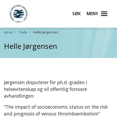
Søk
Meny
UiT Norges arktiske universitet
Gå til hovedinnhold
uit.no
Tavla
Helle Jørgensen
Helle Jørgensen
Jørgensen disputerer for ph.d.-graden i
helsevitenskap og vil offentlig forsvare
avhandlingen:
“The impact of socioeconomic status on the risk
and prognosis of venous thromboembolism”