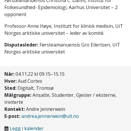
Førsteamanuensis Christina C. Dahm, Institut for
Folkesundhed- Epidemiologi, Aarhus Universitet – 2.
opponent
Professor Anne Høye, Institutt for klinisk medisin, UiT
Norges arktiske universitet – leder av komité.
Disputasleder:
Førsteamanuensis Gro Eilertsen, UiT
Norges arktiske universitet
Når:
04.11.22 kl 09.15–15.15
Hvor:
Aud Cortex
Sted:
Digitalt, Tromsø
Målgruppe:
Ansatte, Studenter, Gjester / eksterne,
Inviterte
Kontakt:
Andre Jennerwein
E-post:
andrea.jennerwein@uit.no
Legg i kalender