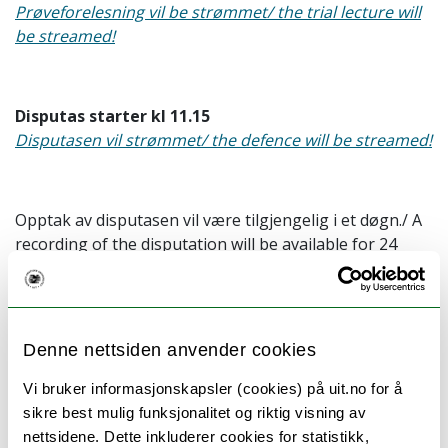
Prøveforelesning vil be strømmet/ the trial lecture will
be streamed!
Disputas starter kl 11.15
Disputasen vil strømmet/ the defence will be streamed!
Opptak av disputasen vil være tilgjengelig i et døgn./ A
recording of the disputation will be available for 24
hours.
Populærvitenskapelig sammendrag av
Denne nettsiden anvender cookies
avhandlingen:
Vi bruker informasjonskapsler (cookies) på uit.no for å
Oral health among pregnant women
sikre best mulig funksjonalitet og riktig visning av
nettsidene. Dette inkluderer cookies for statistikk,