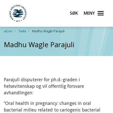
Søk
Meny
UiT Norges arktiske universitet
Gå til hovedinnhold
uit.no
Tavla
Madhu Wagle Parajuli
Madhu Wagle Parajuli
Parajuli disputerer for ph.d.-graden i
helsevitenskap og vil offentlig forsvare
avhandlingen:
“Oral health in pregnancy: changes in oral
bacterial milieu related to cariogenic bacterial