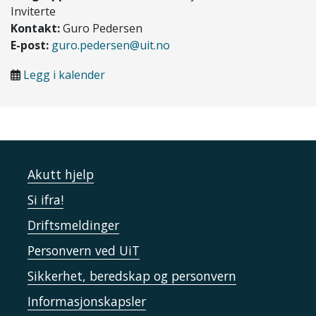
Inviterte
Kontakt:
Guro Pedersen
E-post:
guro.pedersen@uit.no
Legg i kalender
Akutt hjelp
Si ifra!
Driftsmeldinger
Personvern ved UiT
Sikkerhet, beredskap og personvern
Informasjonskapsler