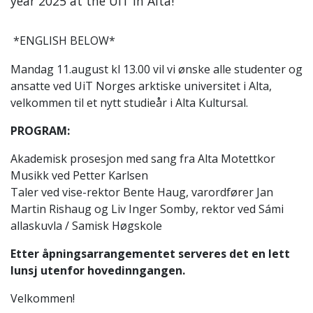
year 2025 at the UiT in Alta!
*ENGLISH BELOW*
Mandag 11.august kl 13.00 vil vi ønske alle studenter og
ansatte ved UiT Norges arktiske universitet i Alta,
velkommen til et nytt studieår i Alta Kultursal.
PROGRAM:
Akademisk prosesjon med sang fra Alta Motettkor
Musikk ved Petter Karlsen
Taler ved vise-rektor Bente Haug, v
arordfører
Jan
Martin Rishaug og
Liv Inger Somby, rektor ved
Sámi
allaskuvla / Samisk Høgskole
Etter åpningsarrangementet serveres det en l
ett
lunsj utenfor hovedinngangen.
Velkommen!