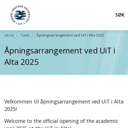
Søk
UiT Norges arktiske universitet
Gå til hovedinnhold
uit.no
Tavla
Åpningsarrangement ved UiT i Alta 2025
Åpningsarrangement ved UiT i
Alta 2025
Velkommen til åpningsarrangement ved UiT i Alta
2025!
Welcome to the official opening of the academic