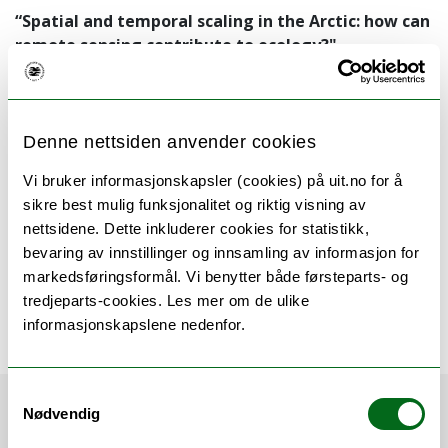
“Spatial and temporal scaling in the Arctic: how can
remote sensing contribute to ecology?"
Streaming site
Denne nettsiden anvender cookies
The trial lecture will be streamed and recorded from
Vi bruker informasjonskapsler (cookies) på uit.no for å
panopto, use
this link
.
sikre best mulig funksjonalitet og riktig visning av
nettsidene. Dette inkluderer cookies for statistikk,
bevaring av innstillinger og innsamling av informasjon for
markedsføringsformål. Vi benytter både førsteparts- og
Thesis
tredjeparts-cookies. Les mer om de ulike
The thesis is available through Munin in
this link
.
informasjonskapslene nedenfor.
Samtykkevalg
Når:
24.05.22 kl 10.15–11.00
Nødvendig
Hvor:
NFH Store auditorium E101