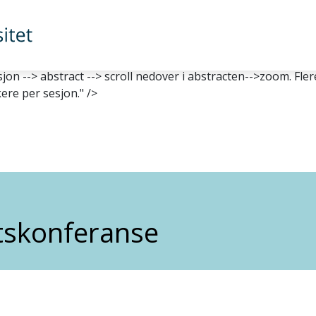
il konferansen gjennomføres digitalt. Alle påmeldte vil få m
likke deg gjennom følgende kjede: program--> sesjon --> abst
S på at Zoom har en begrensning på 500 deltakere per sesj
e vil få mer informasjon.
23.11.2021, 12:15:
Nå er alle Zoom-l
on --> abstract --> scroll nedover i abstracten-->zoom. Fler
re per sesjon." />
etskonferanse