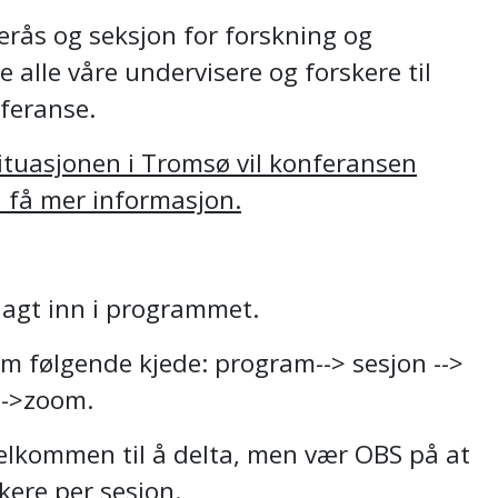
erås og seksjon for forskning og
 alle våre undervisere og forskere til
feranse.
ituasjonen i Tromsø vil konferansen
l få mer informasjon.
 lagt inn i programmet.
m følgende kjede: program--> sesjon -->
n-->zoom.
velkommen til å delta, men vær OBS på at
ere per sesjon.