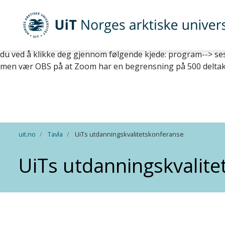
15.11.2021, 18:30: På grunn av smittesituasjonen i Tromsø v
alle sesjoner lagt inn i programmet. Lenkene ser du ved å k
opprinnelig påmeldte er velkommen til å delta, men vær OB
UiT Norges arktiske universitet
Tromsø vil konferansen gjennomføres digitalt. Alle påmeldt
du ved å klikke deg gjennom følgende kjede: program--> sesj
men vær OBS på at Zoom har en begrensning på 500 deltake
Gå til hovedinnhold
uit.no
Tavla
UiTs utdanningskvalitetskonferanse
UiTs utdanningskvalit