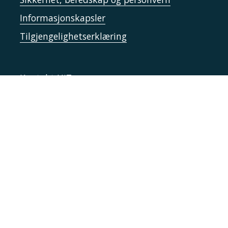
Informasjonskapsler
Tilgjengelighetserklæring
Kontakt UiT
For media
For skoler
Ledige stillinger
English website
Logg inn