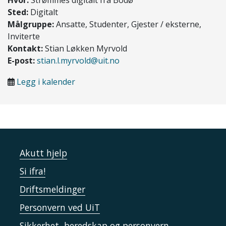
Sted:
Digitalt
Målgruppe:
Ansatte, Studenter, Gjester / eksterne,
Inviterte
Kontakt:
Stian Løkken Myrvold
E-post:
stian.l.myrvold@uit.no
Legg i kalender
Akutt hjelp
Si ifra!
Driftsmeldinger
Personvern ved UiT
Sikkerhet, beredskap og personvern