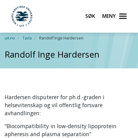
Søk
Meny
UiT Norges arktiske universitet
Gå til hovedinnhold
uit.no
Tavla
Randolf Inge Hardersen
Randolf Inge Hardersen
Hardersen disputerer for ph.d.-graden i
helsevitenskap og vil offentlig forsvare
avhandlingen:
“Biocompatibility in low-density lipoprotein
apheresis and plasma separation”