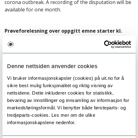
corona outbreak. A recording of the disputation will be
available for one month.
Prøveforelesning over oppgitt emne starter kl.
10.15/ The trail lecture starts at 10.15
Tittel/Title: “ “The role of the complement system in
acute and chronic rejection in kidney transplant
recipients”
Denne nettsiden anvender cookies
Prøveforelesningen strømmes her / The trail lecture
will be streamed here
Vi bruker informasjonskapsler (cookies) på uit.no for å
sikre best mulig funksjonalitet og riktig visning av
nettsidene. Dette inkluderer cookies for statistikk,
Disputasen starter kl. 12.15 / The defense starts at
bevaring av innstillinger og innsamling av informasjon for
12.15
markedsføringsformål. Vi benytter både førsteparts- og
Disputasen strømmes her / The defense will be
tredjeparts-cookies. Les mer om de ulike
streamed here
informasjonskapslene nedenfor.
De som ønsker å opponere ex auditorio kan sende e-