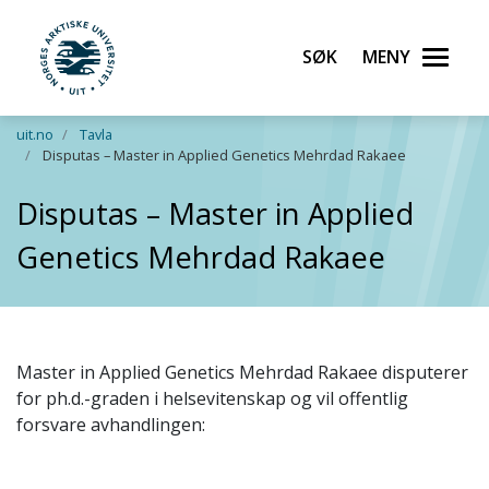
Søk
Meny
UiT Norges arktiske universitet
Gå til hovedinnhold
uit.no
Tavla
Disputas – Master in Applied Genetics Mehrdad Rakaee
Disputas – Master in Applied
Genetics Mehrdad Rakaee
Master in Applied Genetics Mehrdad Rakaee disputerer
for ph.d.-graden i helsevitenskap og vil offentlig
forsvare avhandlingen: