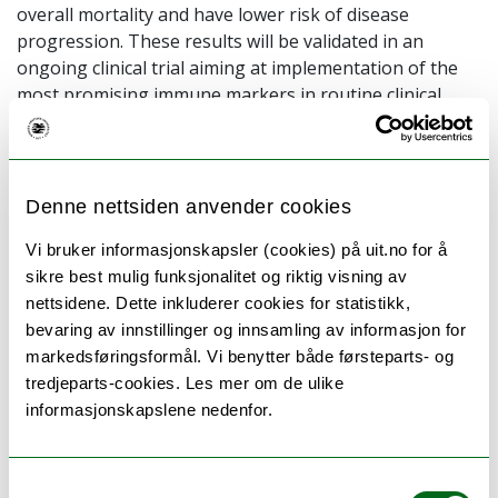
overall mortality and have lower risk of disease
progression. These results will be validated in an
ongoing clinical trial aiming at implementation of the
most promising immune markers in routine clinical
practice. Ultimately, helping physicians predict
prognosis and improve treatment decisions.
Veiledere
Denne nettsiden anvender cookies
Hovedveileder førsteamanuensis Thomas Kilvær
Vi bruker informasjonskapsler (cookies) på uit.no for å
sikre best mulig funksjonalitet og riktig visning av
Biveileder professor Tom Dønnem
nettsidene. Dette inkluderer cookies for statistikk,
Biveileder professor Lill-Tove Rasmussen Busund
bevaring av innstillinger og innsamling av informasjon for
markedsføringsformål. Vi benytter både førsteparts- og
tredjeparts-cookies. Les mer om de ulike
informasjonskapslene nedenfor.
Bedømmelseskomiteen
Førsteamanuensis Maria Planck, Lund Universitet,
Sverige – 1. opponent
Samtykkevalg