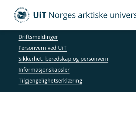
Gå til hovedinnhold
Akutt hjelp
UiT Norges arktiske universitet
Si ifra!
Driftsmeldinger
Personvern ved UiT
Sikkerhet, beredskap og personvern
Informasjonskapsler
Tilgjengelighetserklæring