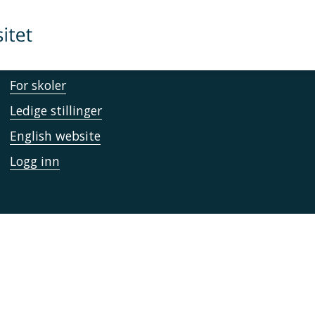
Kontakt UiT
For media
For skoler
Ledige stillinger
English website
Logg inn