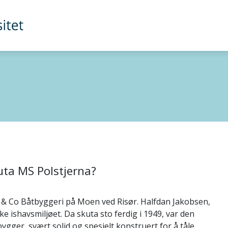
uta MS Polstjerna?
n & Co Båtbyggeri på Moen ved Risør. Halfdan Jakobsen,
e ishavsmiljøet. Da skuta sto ferdig i 1949, var den
bygger, svært solid og spesielt konstruert for å tåle