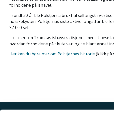
forholdene på ishavet.
I rundt 30 år ble Polstjerna brukt til selfangst i Vestise
norskekysten. Polstjernas siste aktive fangsttur ble fo
97 000 sel.
Lær mer om Tromsøs ishavstradisjoner med et besøk om 
hvordan forholdene på skuta var, og se blant annet inn
Her kan du høre mer om Polstjernas historie
(klikk på