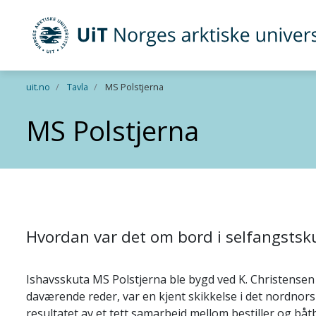
UiT Norges arktiske universitet
Gå til hovedinnhold
uit.no
Tavla
MS Polstjerna
MS Polstjerna
Hvordan var det om bord i selfangstsk
Ishavsskuta MS Polstjerna ble bygd ved K. Christense
daværende reder, var en kjent skikkelse i det nordnorsk
resultatet av et tett samarbeid mellom bestiller og båt