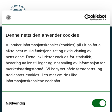
Gå til hovedinnhold
Akutt hjelp
Søk
Meny
UiT Norges arktiske universitet
Si ifra!
Driftsmeldinger
Denne nettsiden anvender cookies
Personvern ved UiT
Vi bruker informasjonskapsler (cookies) på uit.no for å
Sikkerhet, beredskap og personvern
sikre best mulig funksjonalitet og riktig visning av
Informasjonskapsler
nettsidene. Dette inkluderer cookies for statistikk,
bevaring av innstillinger og innsamling av informasjon for
Tilgjengelighetserklæring
markedsføringsformål. Vi benytter både førsteparts- og
tredjeparts-cookies. Les mer om de ulike
informasjonskapslene nedenfor.
Kontakt UiT
For media
Samtykkevalg
Nødvendig
For skoler