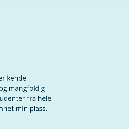
berikende
 og mangfoldig
tudenter fra hele
unnet min plass,