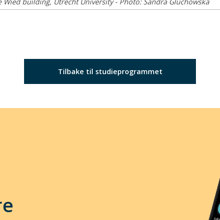
e Wied building, Utrecht University
- Photo: Sandra Gluchowska
Tilbake til studieprogrammet
re