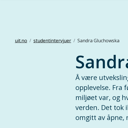
Gå til hovedinnhold
uit.no
studentintervjuer
Sandra Gluchowska
Sandr
Å være utvekslin
opplevelse. Fra 
miljøet var, og 
verden. Det tok i
omgitt av åpne, 