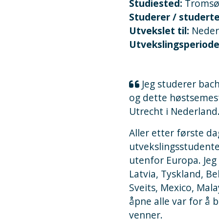
Studiested:
Troms
Studerer / studert
Utvekslet til:
Neder
Utvekslingsperiod
Jeg studerer bach
og dette høstsemest
Utrecht i Nederland
Aller etter første d
utvekslingsstudente
utenfor Europa. Jeg 
Latvia, Tyskland, Be
Sveits, Mexico, Mala
åpne alle var for å 
venner.