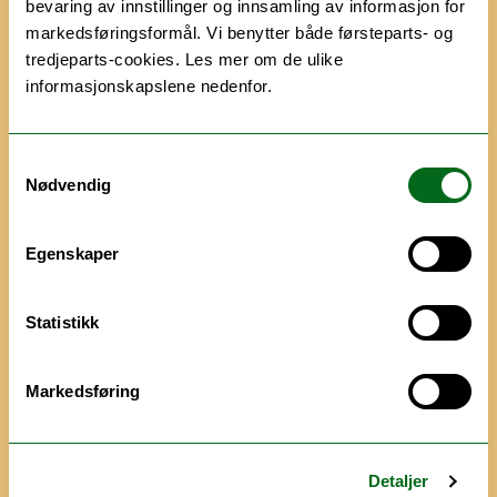
bevaring av innstillinger og innsamling av informasjon for
Hvordan er det å være
markedsføringsformål. Vi benytter både førsteparts- og
tredjeparts-cookies. Les mer om de ulike
student i nord?
informasjonskapslene nedenfor.
Følg @uitstudent på Instagram eller
TikTok for å få et enda bedre innblikk i
Samtykkevalg
Nødvendig
hvordan det er å studere på UiT. Her
deler studenter gode tips og nyttig
Egenskaper
informasjon, og du kan stille spørsmål på
alt du måtte lure på.
Statistikk
Markedsføring
Detaljer