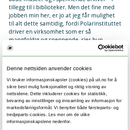
tillegg til i biblioteker. Men det fine med
jobben min her, er jo at jeg får mulighet
til alt dette samtidig, fordi Polarinstituttet
driver en virksomhet som er så
mangfoldig og spennende, sier hun.
Hvorfor
Denne nettsiden anvender cookies
dokumentasjonsvitenskap
Vi bruker informasjonskapsler (cookies) på uit.no for å
ved UiT:
sikre best mulig funksjonalitet og riktig visning av
nettsidene. Dette inkluderer cookies for statistikk,
Egentlig har jeg alltid hatt en drøm om å
bevaring av innstillinger og innsamling av informasjon for
jobbe i bibliotek! Jeg søkte en gang
markedsføringsformål. Vi benytter både førsteparts- og
bibliotekarstudiet i Oslo, men det var en
tredjeparts-cookies. Les mer om de ulike
ganske halvhjertet søknad, fordi jeg
informasjonskapslene nedenfor.
egentlig ikke ønsket meg til hovedstaden,