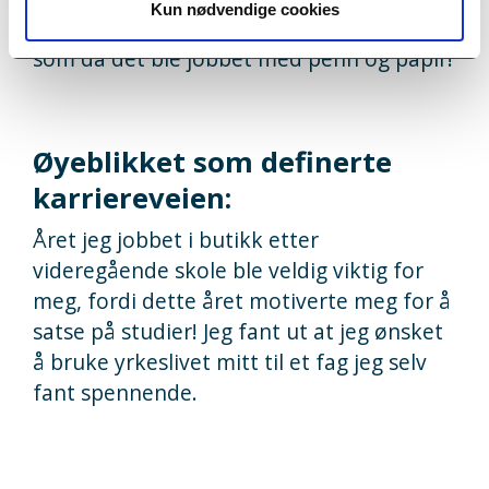
Kun nødvendige cookies
på data – med de samme begrensningene
som da det ble jobbet med penn og papir!
Øyeblikket som definerte
karriereveien:
Året jeg jobbet i butikk etter
videregående skole ble veldig viktig for
meg, fordi dette året motiverte meg for å
satse på studier! Jeg fant ut at jeg ønsket
å bruke yrkeslivet mitt til et fag jeg selv
fant spennende.