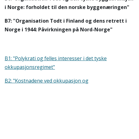
i Norge: forholdet til den norske byggenæringen"
B7: "Organisation Todt i Finland og dens retrett i
Norge i 1944: Påvirkningen på Nord-Norge"
B1: "Polykrati og felles interesser i det tyske
okkupasjonsregimet"
B2: "Kostnadene ved okkupasjon og
reparasjonsspørsmålet"
B3 og B4: "Å holde hjulene i gang? Økonomisk respons
til den tyske okkupasjonen"
B5: "Wehrmachts militære domstoler"