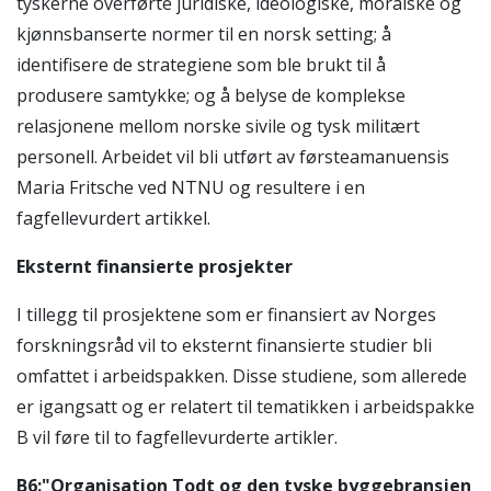
tyskerne overførte juridiske, ideologiske, moralske og
kjønnsbanserte normer til en norsk setting; å
identifisere de strategiene som ble brukt til å
produsere samtykke; og å belyse de komplekse
relasjonene mellom norske sivile og tysk militært
personell. Arbeidet vil bli utført av førsteamanuensis
Maria Fritsche ved NTNU og resultere i en
fagfellevurdert artikkel.
Eksternt finansierte prosjekter
I tillegg til prosjektene som er finansiert av Norges
forskningsråd vil to eksternt finansierte studier bli
omfattet i arbeidspakken. Disse studiene, som allerede
er igangsatt og er relatert til tematikken i arbeidspakke
B vil føre til to fagfellevurderte artikler.
B6:"Organisation Todt og den tyske byggebransjen