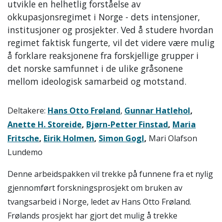
utvikle en helhetlig forståelse av
okkupasjonsregimet i Norge - dets intensjoner,
institusjoner og prosjekter. Ved å studere hvordan
regimet faktisk fungerte, vil det videre være mulig
å forklare reaksjonene fra forskjellige grupper i
det norske samfunnet i de ulike gråsonene
mellom ideologisk samarbeid og motstand.
Deltakere:
Hans Otto Frøland
,
Gunnar Hatlehol
,
Anette H. Storeide
,
Bjørn-Petter Finstad
,
Maria
Fritsche
,
Eirik Holmen
,
Simon Gogl
,
Mari Olafson
Lundemo
Denne arbeidspakken vil trekke på funnene fra et nylig
gjennomført forskningsprosjekt om bruken av
tvangsarbeid i Norge, ledet av Hans Otto Frøland.
Frølands prosjekt har gjort det mulig å trekke