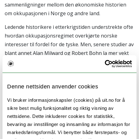
sammenligninger mellom den økonomiske historien
om okkupasjonen i Norge og andre land.
Ledende historikere i etterkrigstiden understrekte ofte
hvordan okkupasjonsregimet overkjørte norske
interesser til fordel for de tyske. Men, senere studier av
blant annet Alan Milward og Robert Bohn la mer vekt
på (motstridende) tyske ambisjoner og komparative
dimensjoner. Nylig har den planlagte nazifiseringen av
norsk offentlig sektor, samt
SS
og
Organisation
Denne nettsiden anvender cookies
Todts
målsetninger blitt studert av norske historikere
og arbeidspakke B tar som utgangspunkt den
Vi bruker informasjonskapsler (cookies) på uit.no for å
betydelige tilgjengelige litteraturen om nazistatens
sikre best mulig funksjonalitet og riktig visning av
polykratiske natur. Men mens dette først og fremst har
nettsidene. Dette inkluderer cookies for statistikk,
blitt brukt som en modell for å forklare utviklingen i
bevaring av innstillinger og innsamling av informasjon for
Tyskland, har den ikke tidligere blitt tatt i bruk for å
markedsføringsformål. Vi benytter både førsteparts- og