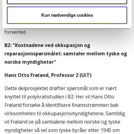
preparations", av tyske tiltak og militære disposisjoner
i Nord-Norge 1944-1945 etter tvangsevakueringen og
Kun nødvendige cookies
forut for de sovjetiske offensive operasjonene som ble
forventet.
B2: "Kostnadene ved okkupasjon og
reparasjonsspørsmålet: samtaler mellom tyske og
norske myndigheter"
Hans Otto Frøland, Professor 2 (UiT)
Dette delprosjektet drøfter spørsmål som er nært
knyttet til polykratistudien i B2. Her vil Hans Otto
Frøland forsøke å identifisere finansstrømmen bak
virksomheten til okkupasjonsmyndighetene. Samtidig
vil Frøland se på samtalene mellom norske og tyske
myndigheter så vel som tyske byråer etter 1945 om