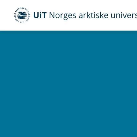
UiT Norges arktiske universitet
Gå til hovedinnhold