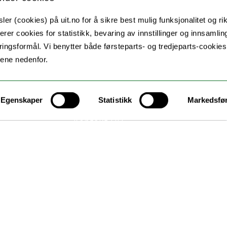
er (cookies) på uit.no for å sikre best mulig funksjonalitet og rik
erer cookies for statistikk, bevaring av innstillinger og innsamlin
ingsformål. Vi benytter både førsteparts- og tredjeparts-cookie
lene nedenfor.
Egenskaper
Statistikk
Markedsfø
Kontakt UiT
For media
For skoler
Ledige stillinger
English website
Logg inn