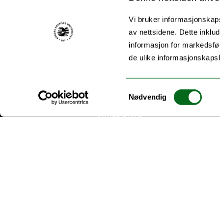
Vi bruker informasjonskapsl
av nettsidene. Dette inklud
informasjon for markedsfør
Ansvarlig for siden:
Broderstad, Else Grete
de ulike informasjonskaps
Sist oppdatert: 22.11.2021 14:18
Samtykkevalg
Nødvendig
Akutt hjelp
Si ifra!
Driftsmeldinger
Personvern ved UiT
Sikkerhet, beredskap og personvern
Informasjonskapsler