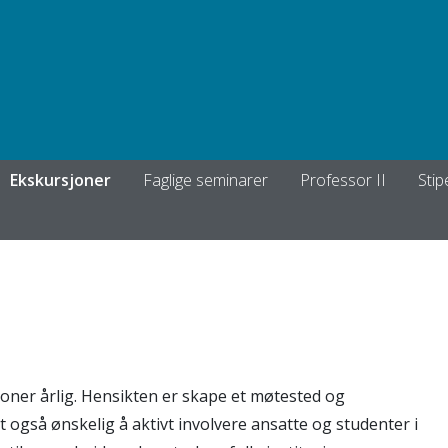
Ekskursjoner
Faglige seminarer
Professor II
Sti
ner årlig. Hensikten er skape et møtested og
t også ønskelig å aktivt involvere ansatte og studenter i