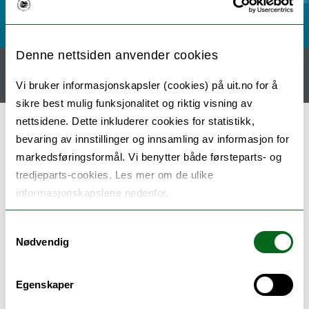
Denne nettsiden anvender cookies
Hjem
Medlemmer
SimFish in English
Vi bruker informasjonskapsler (cookies) på uit.no for å
FHV i praksis
Spill
GoFish!
sikre best mulig funksjonalitet og riktig visning av
nettsidene. Dette inkluderer cookies for statistikk,
bevaring av innstillinger og innsamling av informasjon for
GoFish!
markedsføringsformål. Vi benytter både førsteparts- og
tredjeparts-cookies. Les mer om de ulike
informasjonskapslene nedenfor.
Please fill out the form to download.
Samtykkevalg
Nødvendig
Egenskaper