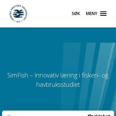
Søk
Meny
UiT Norges arktiske universitet
Gå til hovedinnhold
SimFish – Innovativ læring i fiskeri- og
havbruksstudiet