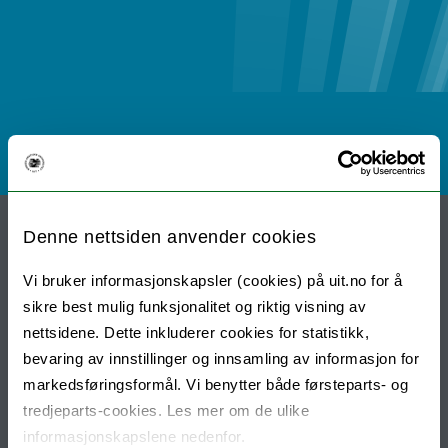
Hjem
Group Events
Group Publications
Denne nettsiden anvender cookies
Research Group and Network
Vi bruker informasjonskapsler (cookies) på uit.no for å
Border Aesthetics Project
sikre best mulig funksjonalitet og riktig visning av
nettsidene. Dette inkluderer cookies for statistikk,
EUBORDERSCAPES project
Conferences and CFPs
bevaring av innstillinger og innsamling av informasjon for
Bibliographies
Key Terms
markedsføringsformål. Vi benytter både førsteparts- og
tredjeparts-cookies. Les mer om de ulike
Positions and Fellowships
informasjonskapslene nedenfor.