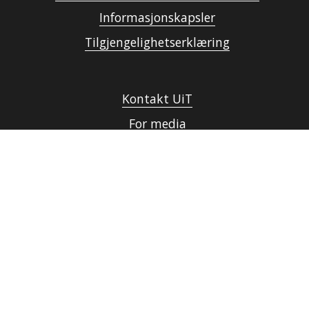
Informasjonskapsler
Tilgjengelighetserklæring
Kontakt UiT
For media
For skoler
Ledige stillinger
English website
Logg inn