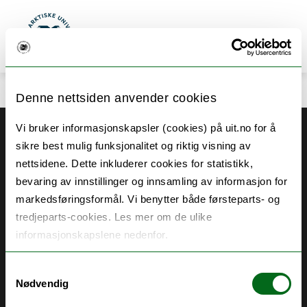
Søk
Meny
UiT Norges arktiske universitet
Gå til hovedinnhold
Denne nettsiden anvender cookies
Vi bruker informasjonskapsler (cookies) på uit.no for å
Akutt hjelp
sikre best mulig funksjonalitet og riktig visning av
Si ifra!
nettsidene. Dette inkluderer cookies for statistikk,
bevaring av innstillinger og innsamling av informasjon for
Driftsmeldinger
markedsføringsformål. Vi benytter både førsteparts- og
Personvern ved UiT
tredjeparts-cookies. Les mer om de ulike
informasjonskapslene nedenfor.
Sikkerhet, beredskap og personvern
Informasjonskapsler
Samtykkevalg
Nødvendig
Tilgjengelighetserklæring