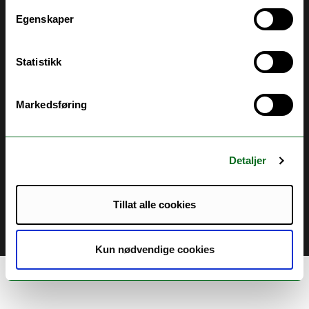
Egenskaper
Kontakt UiT
For media
Statistikk
For skoler
Markedsføring
Ledige stillinger
English website
Logg inn
Detaljer
Tillat alle cookies
Kun nødvendige cookies