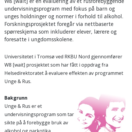
W8 [wait] er en evaluering av et rusforebyggende
undervisningsprogram med fokus på barn og
unges holdninger og normer i forhold til alkohol.
Forskningsprosjektet foregår via nettbaserte
spørreskjema som inkluderer elever, lærere og
foresatte i ungdomsskolene.
Universitetet i Tromsø ved RKBU Nord gjennomfører
W8 [wait] prosjektet som har fått i oppdrag fra
Helsedirektoratet å evaluere effekten av programmet
Unge & Rus.
Bakgrunn
Unge & Rus er et
undervisningsprogram som tar
sikte på å forebygge bruk av
alkohol og narkotika.