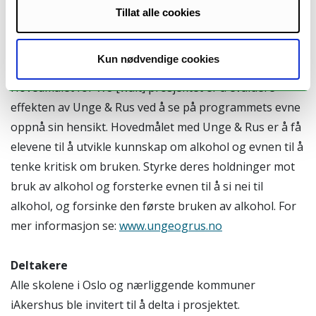
Norge i 2009, og en rapport er å finne her på nettsiden
Tillat alle cookies
(Koposov et.al. 2009).
Kun nødvendige cookies
Metoder
Hovedmålet for W8 [wait] prosjektet er å evaluere
effekten av Unge & Rus ved å se på programmets evne
oppnå sin hensikt. Hovedmålet med Unge & Rus er å få
elevene til å utvikle kunnskap om alkohol og evnen til å
tenke kritisk om bruken. Styrke deres holdninger mot
bruk av alkohol og forsterke evnen til å si nei til
alkohol, og forsinke den første bruken av alkohol. For
mer informasjon se:
www.ungeogrus.no
Deltakere
Alle skolene i Oslo og nærliggende kommuner
iAkershus ble invitert til å delta i prosjektet.