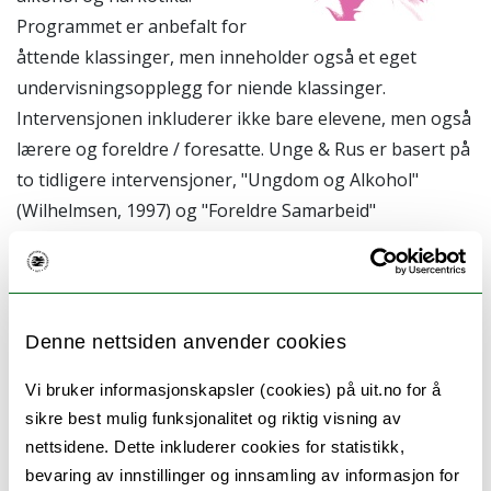
Programmet er anbefalt for
åttende klassinger, men inneholder også et eget
undervisningsopplegg for niende klassinger.
Intervensjonen inkluderer ikke bare elevene, men også
lærere og foreldre / foresatte. Unge & Rus er basert på
to tidligere intervensjoner, "Ungdom og Alkohol"
(Wilhelmsen, 1997) og "Foreldre Samarbeid"
(Henriksen, 1999). En kvasi-eksperimentell evaluering
av "Ungdom og Alkohol" har tidligere blitt gjennomført
(Wilhelmsen, Laberg & Klepp, 1994). Evalueringen viste
positive resultater knyttet til endringer i oppfatninger
Denne nettsiden anvender cookies
av alkohol og alkohol atferd i gruppen av elever som
Vi bruker informasjonskapsler (cookies) på uit.no for å
mottok det mest strukturerte programmet i forhold til
sikre best mulig funksjonalitet og riktig visning av
en gruppe som fikk en mindre strukturert versjon.
nettsidene. Dette inkluderer cookies for statistikk,
"Foreldresamarbeidet" og "Unge og Rus" har også vært
bevaring av innstillinger og innsamling av informasjon for
prosess evaluert (Henriksen, 1999; Andreassen,