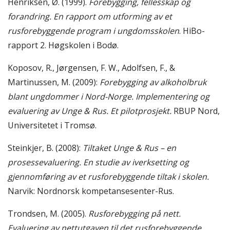
Henriksen, Ø. (1999).
Forebygging, fellesskap og
forandring. En rapport om utforming av et
rusforebyggende program i ungdomsskolen
. HiBo-
rapport 2. Høgskolen i Bodø.
Koposov, R., Jørgensen, F. W., Adolfsen, F., &
Martinussen, M. (2009):
Forebygging av alkoholbruk
blant ungdommer i Nord-Norge. Implementering og
evaluering av Unge & Rus. Et pilotprosjekt.
RBUP Nord,
Universitetet i Tromsø.
Steinkjer, B. (2008):
Tiltaket Unge & Rus – en
prosessevaluering. En studie av iverksetting og
gjennomføring av et rusforebyggende tiltak i skolen.
Narvik: Nordnorsk kompetansesenter-Rus.
Trondsen, M. (2005).
Rusforebygging på nett.
Evaluering av nettutgaven til det rusforebyggende