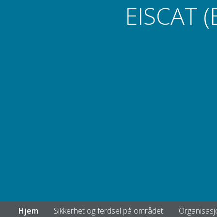
EISCAT (
Hjem
Sikkerhet og ferdsel på området
Organisasj