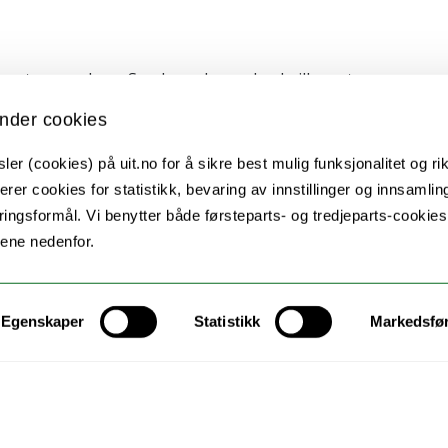
z) antenneanlegg. Senderen kan velge hvilke antenne
nder cookies
er (cookies) på uit.no for å sikre best mulig funksjonalitet og rik
erer cookies for statistikk, bevaring av innstillinger og innsamlin
ingsformål. Vi benytter både førsteparts- og tredjeparts-cookie
lene nedenfor.
mt kjøreplan publiseres på
EISCATs lokale sider.
r en nøkkel til forskere fra medlemsland og til andre.
Egenskaper
Statistikk
Markedsfø
Dr. Lisa Baddely
.