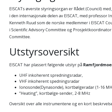
EISCATs øverste styringsorgan er Rådet (Council) med
i den internasjonale delen av EISCAT, med professor I
Kenneth Ruud som de norske medlemmer i EISCAT Coun
i Scientific Advisory Committee og Prosjektkoordinato
Committee.
Utstyrsoversikt
EISCAT har plassert følgende utstyr på
Ramfjordmo
UHF inkoherent spredningsradar,
VHF inkoherent spedningsradar
Ionosonde(Dynasonde), kortbølgeradar (1-16 MH
”Heating”, kortbølge-sender, 2-8 MHz
Oversikt over alle instrumentene og en kort beskrvels