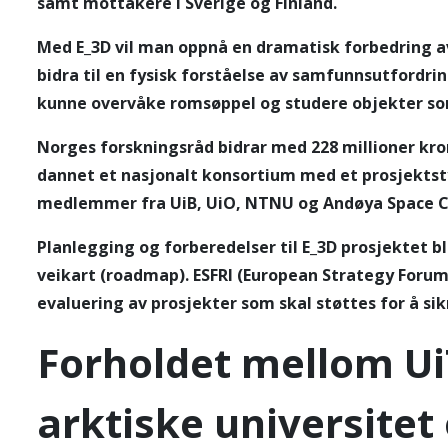
samt mottakere i Sverige og Finland.
Med E_3D vil man oppnå en dramatisk forbedring av
bidra til en fysisk forståelse av samfunnsutfordri
kunne overvåke romsøppel og studere objekter so
Norges forskningsråd bidrar med 228 millioner kron
dannet et nasjonalt konsortium med et prosjektsty
medlemmer fra UiB, UiO, NTNU og Andøya Space C
Planlegging og forberedelser til E_3D prosjektet bl
veikart (roadmap). ESFRI (European Strategy Forum
evaluering av prosjekter som skal støttes for å si
Forholdet mellom U
arktiske universitet