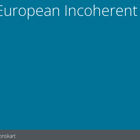
European Incoherent
onskart