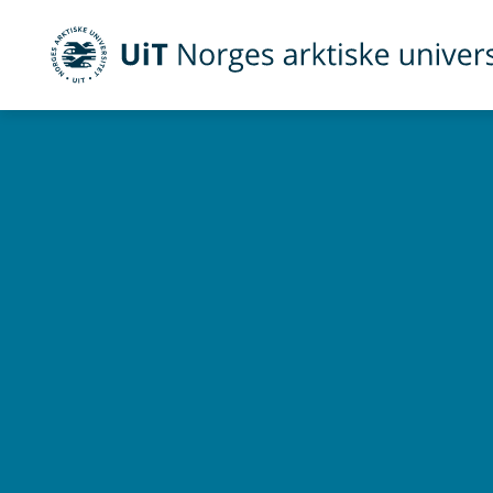
UiT Norges arktiske universitet
Gå til hovedinnhold