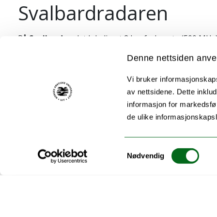
Svalbardradaren
På
Svalbard
er det lokalisert 2 høyfrekvente (500 MH
som skal brukes:
Denne nettsiden anve
Styrbar antenne diameter på 32 m
Vi bruker informasjonskapsl
Fast antenne diameter på 42 m
av nettsidene. Dette inklud
Kjøreplan
informasjon for markedsfør
de ulike informasjonskaps
Bruk av anleggene planlegges nøye. Søknad om tid sa
Anlegget er åpent for alle forskere. Tiden foredles ette
Samtykkevalg
Nødvendig
Det norske medlemmet i komiteen som fordeler tid er