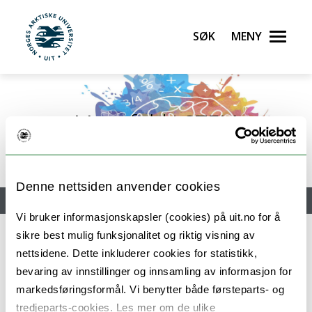
Søk
Meny
UiT Norges arktiske universitet
Gå til hovedinnhold
Mangfold i STEM
Foto: Tor Olav Berg
Denne nettsiden anvender cookies
Meny
Vi bruker informasjonskapsler (cookies) på uit.no for å
sikre best mulig funksjonalitet og riktig visning av
nettsidene. Dette inkluderer cookies for statistikk,
Lunsj med lektorene i realfag
bevaring av innstillinger og innsamling av informasjon for
markedsføringsformål. Vi benytter både førsteparts- og
tredjeparts-cookies. Les mer om de ulike