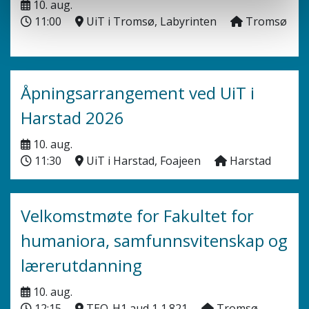
10. aug.
11:00
UiT i Tromsø, Labyrinten
Tromsø
Åpningsarrangement ved UiT i
Harstad 2026
10. aug.
11:30
UiT i Harstad, Foajeen
Harstad
Velkomstmøte for Fakultet for
humaniora, samfunnsvitenskap og
lærerutdanning
10. aug.
12:15
TEO-H1 aud 1 1.821
Tromsø