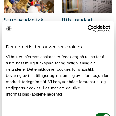
Studieteknikk
Biblioteket
Gode tips for å finne
Ved universitetsbiblioteket
studieteknikken som passer
finner du fag- og
deg best.
tilleggsliteratur,
fagdatabaser, kurs og andre
Denne nettsiden anvender cookies
ressurser for deg som
student, og en plass å sitte
Vi bruker informasjonskapsler (cookies) på uit.no for å
når du studerer.
sikre best mulig funksjonalitet og riktig visning av
nettsidene. Dette inkluderer cookies for statistikk,
bevaring av innstillinger og innsamling av informasjon for
markedsføringsformål. Vi benytter både førsteparts- og
tredjeparts-cookies. Les mer om de ulike
Sikkerhet ved studiestart
informasjonskapslene nedenfor.
Din sikkerhet er viktig for oss.
Les om hva du gjør ved
Samtykkevalg