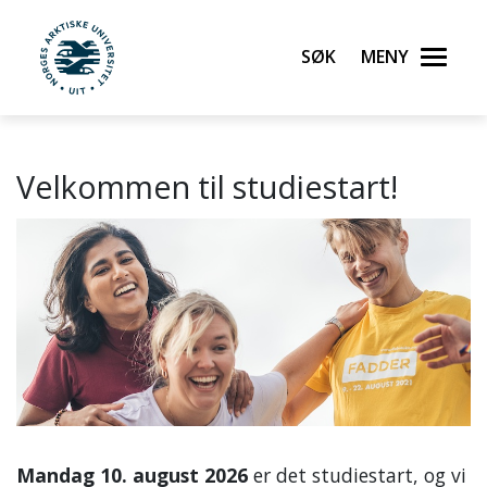
Søk
Meny
UiT Norges arktiske universitet
Velkommen til studiestart!
Gå til hovedinnhold
Mandag 10. august 2026
er det studiestart, og vi