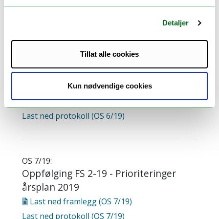
Last ned
framlegg (OS 5/19)
Last ned
protokoll (OS 5/19)
Detaljer
Tillat alle cookies
OS 6/19:
Avsetninger per utgang av 2018 og
2019
Kun nødvendige cookies
Last ned
framlegg (OS 6/19)
Last ned
protokoll (OS 6/19)
OS 7/19:
Oppfølging FS 2-19 - Prioriteringer
årsplan 2019
Last ned
framlegg (OS 7/19)
Last ned
protokoll (OS 7/19)