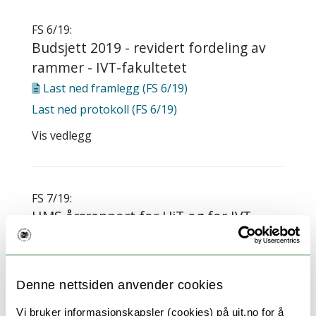
FS 6/19:
Budsjett 2019 - revidert fordeling av
rammer - IVT-fakultetet
Last ned
framlegg (FS 6/19)
Last ned
protokoll (FS 6/19)
Vis vedlegg
FS 7/19:
HMS årsrapport for UiT og for IVT-
fakultetet. Tiltaksplan 2019 for IVT-
fakultetet.
Last ned
framlegg (FS 7/19)
Denne nettsiden anvender cookies
Last ned
protokoll (FS 7/19)
Vi bruker informasjonskapsler (cookies) på uit.no for å