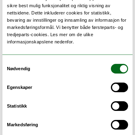
Vis vedlegg
sikre best mulig funksjonalitet og riktig visning av
nettsidene. Dette inkluderer cookies for statistikk,
bevaring av innstillinger og innsamling av informasjon for
markedsføringsformål. Vi benytter både førsteparts- og
FS 8/19:
tredjeparts-cookies. Les mer om de ulike
Utfyllende bestemmelser for graden
informasjonskapslene nedenfor.
ph.d. i ingeniørvitenskap ved Fakultet
for ingeniørvitenskap og teknologi
Samtykkevalg
Last ned
framlegg (FS 8/19)
Nødvendig
Last ned
protokoll (FS 8/19)
Vis vedlegg
Egenskaper
Statistikk
OS 5/19:
Fakultetsledelsens orientering
Markedsføring
(muntlig)