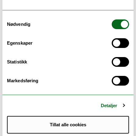
Vis vedlegg
Samtykkevalg
Nødvendig
FS 22/22:
Strategisk langtidsplan for IVT-
Egenskaper
fakultetet 2023-2027
Last ned
framlegg (FS 22/22)
Statistikk
Last ned
protokoll (FS 22/22)
Vis vedlegg
Markedsføring
OS 7/22:
Detaljer
Fakultetsledelsens orientering
(muntlig)
Tillat alle cookies
Last ned
framlegg (OS 7/22)