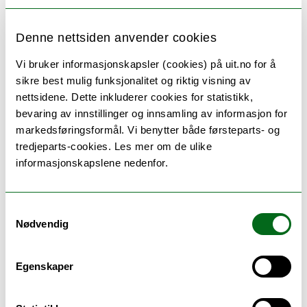
Avholdte møter:
Denne nettsiden anvender cookies
Vi bruker informasjonskapsler (cookies) på uit.no for å
2024
sikre best mulig funksjonalitet og riktig visning av
Mandag 17. juni
nettsidene. Dette inkluderer cookies for statistikk,
Mandag 19. februar
bevaring av innstillinger og innsamling av informasjon for
markedsføringsformål. Vi benytter både førsteparts- og
2023
tredjeparts-cookies. Les mer om de ulike
Onsdag 08. november
informasjonskapslene nedenfor.
Mandag 12. juni
Torsdag 16. februar
Samtykkevalg
2022
Nødvendig
Fredag 04. november
Fredag 03. juni
Mandag 21. mars
Egenskaper
Fredag 18. februar