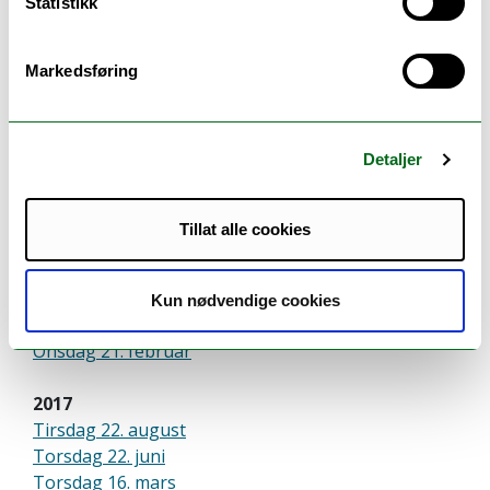
Statistikk
2021
Onsdag 03. november
Mandag 14. juni
Markedsføring
Torsdag 11. februar
2020
Detaljer
Tirsdag 17. november
Onsdag 17. juni
Tirsdag 19. mai
Tillat alle cookies
Onsdag 11. mars
2018
Kun nødvendige cookies
Tirsdag 05. juni
Onsdag 21. februar
2017
Tirsdag 22. august
Torsdag 22. juni
Torsdag 16. mars