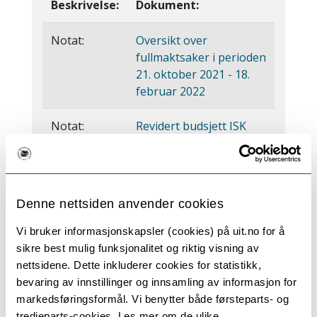
Beskrivelse:
Dokument:
Notat:
Oversikt over
fullmaktsaker i perioden
21. oktober 2021 - 18.
februar 2022
Notat:
Revidert budsjett ISK
2022
Andre dokumenter:
Denne nettsiden anvender cookies
Vi bruker informasjonskapsler (cookies) på uit.no for å
Beskrivelse:
Dokument:
sikre best mulig funksjonalitet og riktig visning av
nettsidene. Dette inkluderer cookies for statistikk,
Saksdokument:
Sak ISK 3-22 Årsberetning
bevaring av innstillinger og innsamling av informasjon for
for Institutt for språk og
markedsføringsformål. Vi benytter både førsteparts- og
kultur 2021
tredjeparts-cookies. Les mer om de ulike