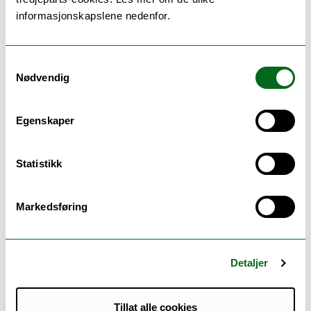
informasjonskapslene nedenfor.
Saksdokument:
Sak ISK 4-22
Langtidsbudsjett for
arbeids- og
Samtykkevalg
undervisningsplanlegging
Nødvendig
Saksdokument:
Sak ISK 5-22 Budsjett for
Egenskaper
Institutt for språk og
kultur 2022
Statistikk
Annet:
Sak ISK 4-22 Vedlegg 1
Rapport 08.02.22 -
Markedsføring
Langtidsbudsjett -
faggruppe eks.
rek.stillinger
Detaljer
Annet:
Sak ISK 4-22 Vedlegg 2
Rapport 08.02.22 - Totalt
Tillat alle cookies