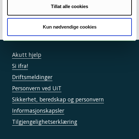
Ansvarlig for siden:
Beathe Paulsen
Tillat alle cookies
Sist endret: 27.05.2020
Kun nødvendige cookies
Akutt hjelp
Si ifra!
Driftsmeldinger
Personvern ved UiT
Sikkerhet, beredskap og personvern
Informasjonskapsler
Tilgjengelighetserklæring