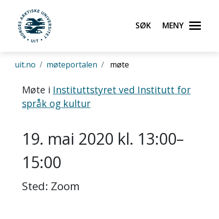
Søk
Meny
UiT Norges arktiske universitet
Gå til hovedinnhold
uit.no
møteportalen
møte
Møte i
Instituttstyret ved Institutt for
språk og kultur
19. mai 2020 kl. 13:00–
15:00
Sted: Zoom