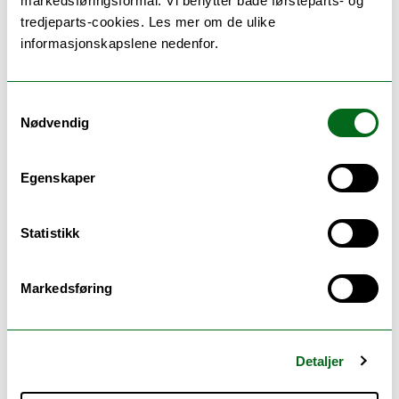
Andre dokumenter:
markedsføringsformål. Vi benytter både førsteparts- og
tredjeparts-cookies. Les mer om de ulike
informasjonskapslene nedenfor.
Beskrivelse:
Dokument:
Saksdokument:
ISK 5-20
Samtykkevalg
Orienteringssaker -
Nødvendig
HSL-fakultetets
kvalitetsmelding 2020
Egenskaper
Saksdokument:
ISK 6-20 Prognoser
for økonomien ved
Statistikk
ISK og vurdering av
tiltak for å bedre den
økonomiske
Markedsføring
situasjonen ved
instituttet
Detaljer