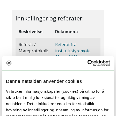
Innkallinger og referater:
Beskrivelse:
Dokument:
Referat /
Referat fra
Møteprotokoll:
instituttstyremøte
19.mai 2020
Møteinnkalling:
Innkalling til
instituttstyremøte
Denne nettsiden anvender cookies
ved Institutt for
språk og kultur 19.
Vi bruker informasjonskapsler (cookies) på uit.no for å
mai 2020
sikre best mulig funksjonalitet og riktig visning av
nettsidene. Dette inkluderer cookies for statistikk,
bevaring av innstillinger og innsamling av informasjon for