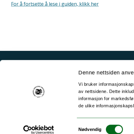
For å fortsette å lese i guiden, klikk her
Akutt hjelp
Denne nettsiden anve
Si ifra!
Vi bruker informasjonskapsl
Driftsmeldinger
av nettsidene. Dette inklud
Personvern ved UiT
informasjon for markedsfør
de ulike informasjonskaps
Sikkerhet, beredskap og personvern
Informasjonskapsler
Samtykkevalg
Tilgjengelighetserklæring
Nødvendig