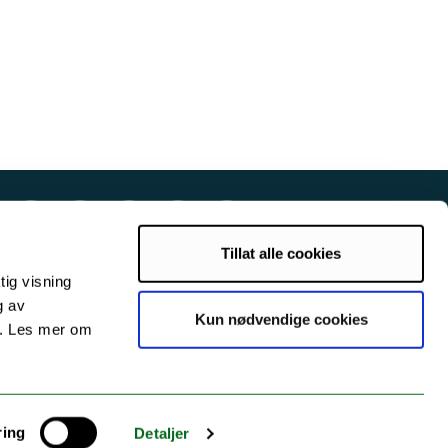
Tillat alle cookies
tig visning
g av
Kun nødvendige cookies
s. Les mer om
ring
Detaljer