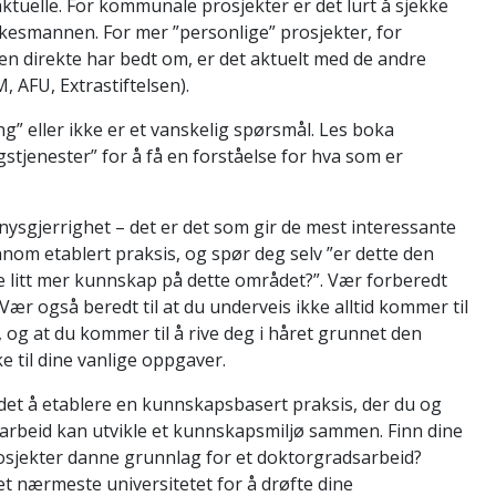
aktuelle. For kommunale prosjekter er det lurt å sjekke
lkesmannen. For mer ”personlige” prosjekter, for
 direkte har bedt om, er det aktuelt med de andre
 AFU, Extrastiftelsen).
g” eller ikke er et vanskelig spørsmål. Les boka
jenester” for å få en forståelse for hva som er
n nysgjerrighet – det er det som gir de mest interessante
ennom etablert praksis, og spør deg selv ”er dette den
kke litt mer kunnskap på dette området?”. Vær forberedt
Vær også beredt til at du underveis ikke alltid kommer til
og at du kommer til å rive deg i håret grunnet den
e til dine vanlige oppgaver.
 det å etablere en kunnskapsbasert praksis, der du og
rbeid kan utvikle et kunnskapsmiljø sammen. Finn dine
osjekter danne grunnlag for et doktorgradsarbeid?
t nærmeste universitetet for å drøfte dine