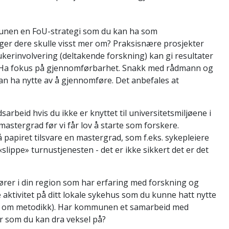
mmunen en FoU-strategi som du kan ha som
er dere skulle visst mer om? Praksisnære prosjekter
kerinvolvering (deltakende forskning) kan gi resultater
. Ha fokus på gjennomførbarhet. Snakk med rådmann og
an ha nytte av å gjennomføre. Det anbefales at
arbeid hvis du ikke er knyttet til universitetsmiljøene i
 mastergrad før vi får lov å starte som forskere.
papiret tilsvare en mastergrad, som f.eks. sykepleiere
slippe» turnustjenesten - det er ikke sikkert det er det
tører i din region som har erfaring med forskning og
 aktivitet på ditt lokale sykehus som du kunne hatt nytte
urs om metodikk). Har kommunen et samarbeid med
er som du kan dra veksel på?