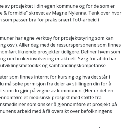
ne av prosjektet i din egen kommune og for de som er
ere & formidle” skrevet av Magne Nylenna. Tenk over hvor
n som passer bra for praksisnært FoU-arbeid i
mmuner har egne verktøy for prosjektstyring som kan
ing osv.). Allier deg med de ressurspersonene som finnes
nomført liknende prosjekter tidligere. Definer hvem som
 og om brukerinvolvering er aktuelt. Sørg for at du har
, utviklingsmetodikk og samhandlingskompetanse.
r som finnes internt for kursing og hva det står i
å søke permisjon fra deler av stillingen din for å
ekt som du gjør på vegne av kommunen. (Her er det en
jennomføre et medisinsk prosjekt med støtte fra
nnsmedisiner som ønsker å gjennomføre et prosjekt på
unens arbeid med å få oversikt over befolkningens