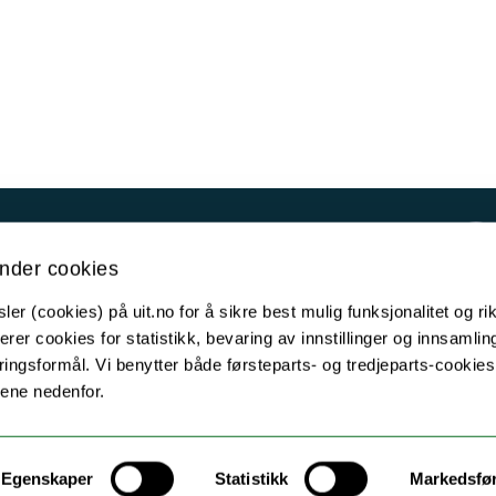
Kontakt UiT
nder cookies
For media
er (cookies) på uit.no for å sikre best mulig funksjonalitet og rik
For skoler
erer cookies for statistikk, bevaring av innstillinger og innsamlin
Ledige stillinger
ingsformål. Vi benytter både førsteparts- og tredjeparts-cookie
lene nedenfor.
English website
Logg inn
Egenskaper
Statistikk
Markedsfø