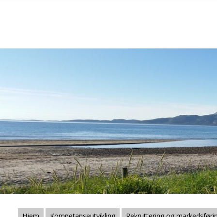
Gå til hovedinnhold
Hjem
Kompetanseutvikling
Rekruttering og markedsføri