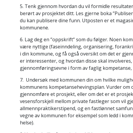
5. Tenk gjennom hvordan du vil formidle resultate
berørt av prosjektet ditt. Les gjerne boka ”Publis
du kan publisere dine funn. Utposten er et magasi
kommunene.
6. Lag deg en ”oppskrift” som du følger. Noen ko
være nyttige (faseinndeling, organisering, forankr
i din kommune, og få også oversikt om det er gjen
er interessenter, og hvordan disse skal involveres,
gjennomføringsevne i form av faglig kompetanse
7. Undersøk med kommunen din om hvilke mulighete
kommunens kompetansehevingsplan. Vurder om du m
gjennomføre et prosjekt, eller om det er et prosj
vesensforskjell mellom private fastleger som vil g
allmennpraktikerstipend, og en fastlønnet samfu
vegne av kommunen for eksempel som ledd i komm
helse).