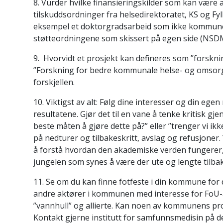
8. Vurder hvilke finansieringskilder som kan være 
tilskuddsordninger fra helsedirektoratet, KS og Fy
eksempel et doktorgradsarbeid som ikke kommunen
støtteordningene som skissert på egen side (NSDM,
9. Hvorvidt et prosjekt kan defineres som ”forsknin
”Forskning for bedre kommunale helse- og omsorgst
forskjellen.
10. Viktigst av alt: Følg dine interesser og din ege
resultatene. Gjør det til en vane å tenke kritisk gj
beste måten å gjøre dette på?” eller ”trenger vi i
på nedturer og tilbakeskritt, avslag og refusjoner. 
å forstå hvordan den akademiske verden fungerer, 
jungelen som synes å være der ute og lengte tilbak
11. Se om du kan finne fotfeste i din kommune for
andre aktører i kommunen med interesse for FoU-a
”vannhull” og allierte. Kan noen av kommunens pr
Kontakt gjerne institutt for samfunnsmedisin på de