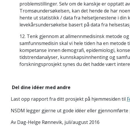
problemstillinger. Selv om de kanskje er opptatt av
Tromsøundersøkelsen, kan det hende de har noen in
hente ut statistikk / data fra helsetjenestene i di
levekårsundersøkelse basert på data fra helsest
12. Tenk gjennom at allmennmedisinsk metode og s
samfunnsmedisin skal vi hele tiden ha en metode ti
kompetanse innen demografi, epidemiologi, konsek
tidstrendanalyser, kunnskapsinnhenting og samfunn
forskningsprosjekt synes du det hadde vært interes
Del dine idéer med andre
Last opp rapport fra ditt prosjekt på hjemmesiden til
F
NSDM legger gjerne ut gode idéer eller gjennomførte p
Av Dag-Helge Rønnevik, juli/august 2016