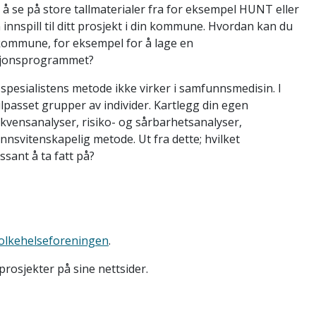
 å se på store tallmaterialer fra for eksempel HUNT eller
nspill til ditt prosjekt i din kommune. Hvordan kan du
n kommune, for eksempel for å lage en
asjonsprogrammet?
pesialistens metode ikke virker i samfunnsmedisin. I
lpasset grupper av individer. Kartlegg din egen
vensanalyser, risiko- og sårbarhetsanalyser,
svitenskapelig metode. Ut fra dette; hvilket
sant å ta fatt på?
olkehelseforeningen
.
rosjekter på sine nettsider.