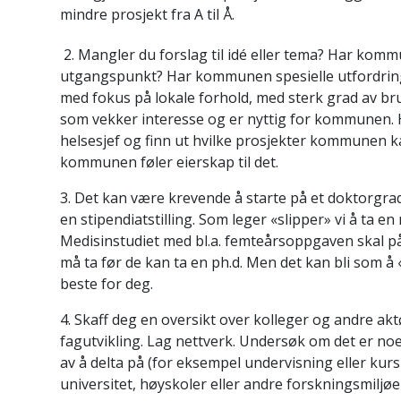
mindre prosjekt fra A til Å.
2. Mangler du forslag til idé eller tema? Har ko
utgangspunkt? Har kommunen spesielle utfordring
med fokus på lokale forhold, med sterk grad av bru
som vekker interesse og er nyttig for kommunen
helsesjef og finn ut hvilke prosjekter kommunen k
kommunen føler eierskap til det.
3. Det kan være krevende å starte på et doktorgrads
en stipendiatstilling. Som leger «slipper» vi å ta en
Medisinstudiet med bl.a. femteårsoppgaven skal på 
må ta før de kan ta en ph.d. Men det kan bli som å «
beste for deg.
4. Skaff deg en oversikt over kolleger og andre ak
fagutvikling. Lag nettverk. Undersøk om det er noe
av å delta på (for eksempel undervisning eller k
universitet, høyskoler eller andre forskningsmiljø