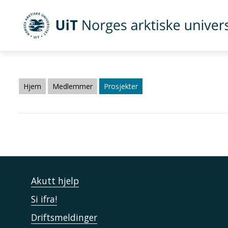
UiT Norges arktiske universitet
Gå til hovedinnhold
Hjem
Medlemmer
Prosjekter
Akutt hjelp
Si ifra!
Driftsmeldinger