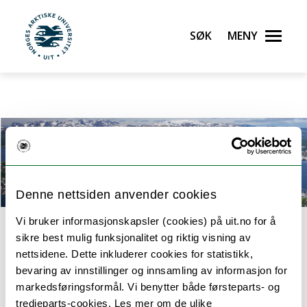
The official project website can be found here!
Offisiell
prosjektside finnes her!
" />
The official project website can
Søk
Meny
be found here!
Offisiell prosjektside finnes her!
" />
UiT Norges arktiske universitet
Gå til hovedinnhold
Denne nettsiden anvender cookies
Vi bruker informasjonskapsler (cookies) på uit.no for å
Hjem
Medlemmer
Kalender
Blogg
Nyheter
sikre best mulig funksjonalitet og riktig visning av
nettsidene. Dette inkluderer cookies for statistikk,
Publikasjoner
bevaring av innstillinger og innsamling av informasjon for
markedsføringsformål. Vi benytter både førsteparts- og
tredjeparts-cookies. Les mer om de ulike