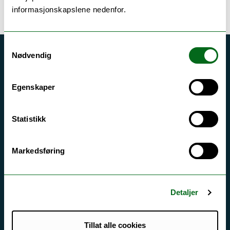
informasjonskapslene nedenfor.
Samtykkevalg
Nødvendig
Akutt hjelp
Si ifra!
Egenskaper
Driftsmeldinger
Personvern ved UiT
Statistikk
Sikkerhet, beredskap og personvern
Informasjonskapsler
Markedsføring
Tilgjengelighetserklæring
Detaljer
Kontakt UiT
Tillat alle cookies