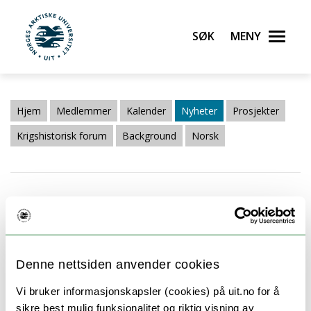
Søk
Meny
UiT Norges arktiske universitet
Gå til hovedinnhold
Hjem
Medlemmer
Kalender
Nyheter
Prosjekter
Krigshistorisk forum
Background
Norsk
Denne nettsiden anvender cookies
Hvor mange tyskere var det i Norge
Vi bruker informasjonskapsler (cookies) på uit.no for å
sikre best mulig funksjonalitet og riktig visning av