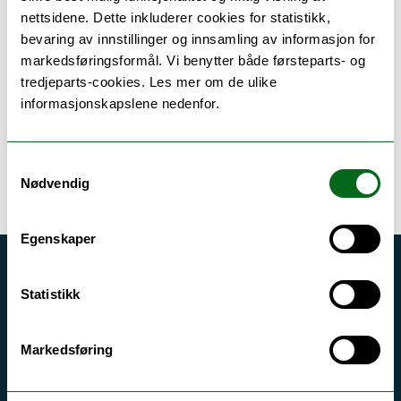
under krigen?
nettsidene. Dette inkluderer cookies for statistikk,
Hvor mange tyskere var det i Norge under krigen? For
bevaring av innstillinger og innsamling av informasjon for
første gang har vi fått en samlet fremstilling i en
markedsføringsformål. Vi benytter både førsteparts- og
rapport utarbeidet av Kjetil Korsnes og Olve Dybvig.
tredjeparts-cookies. Les mer om de ulike
informasjonskapslene nedenfor.
08.11.18
Samtykkevalg
Nødvendig
Egenskaper
Akutt hjelp
Statistikk
Si ifra!
Driftsmeldinger
Markedsføring
Personvern ved UiT