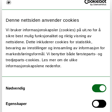
Denne nettsiden anvender cookies
Anne Eriksen
Vi bruker informasjonskapsler (cookies) på uit.no for å
Dosent i drama og teater. Merittert underviser.
sikre best mulig funksjonalitet og riktig visning av
Musikkonservatoriet
nettsidene. Dette inkluderer cookies for statistikk,
Campus Tromsø
bevaring av innstillinger og innsamling av informasjon for
markedsføringsformål. Vi benytter både førsteparts- og
anne.eriksen@uit.no
tredjeparts-cookies. Les mer om de ulike
informasjonskapslene nedenfor.
ILP Tromsø 3.072
+4777660421
Samtykkevalg
Nødvendig
Egenskaper