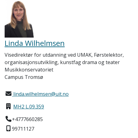
Linda Wilhelmsen
Visedirektør for utdanning ved UMAK, Førstelektor,
organisasjonsutvikling, kunstfag drama og teater
Musikkonservatoriet
Campus Tromsø
linda.wilhelmsen@uit.no
MH2 L.09.359
+4777660285
99711127