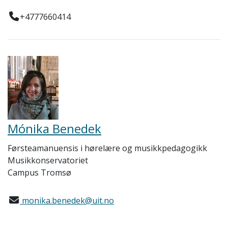
+4777660414
Mónika Benedek
Førsteamanuensis i hørelære og musikkpedagogikk
Musikkonservatoriet
Campus Tromsø
monika.benedek@uit.no