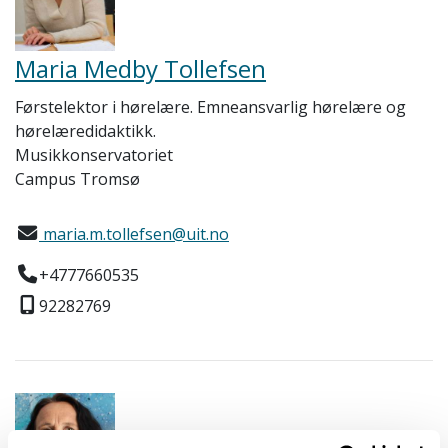
Maria Medby Tollefsen
Førstelektor i hørelære. Emneansvarlig hørelære og
hørelæredidaktikk.
Musikkonservatoriet
Campus Tromsø
maria.m.tollefsen@uit.no
+4777660535
92282769