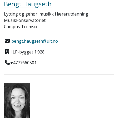
Bengt Haugseth
Lytting og gehør, musikk i lærerutdanning
Musikkonservatoriet
Campus Tromsø
bengt.haugseth@uit.no
ILP-bygget 1.028
+4777660501