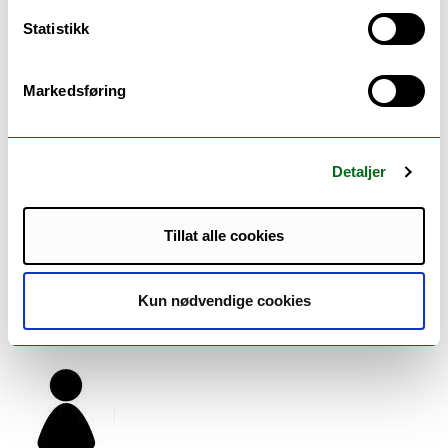
Statistikk
Markedsføring
Markus Kreischer
Piano, Piano didaktikk
Musikkonservatoriet
Detaljer
Campus Tromsø
Tillat alle cookies
markus.kreischer@uit.no
+4777660575
Kun nødvendige cookies