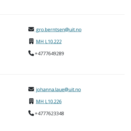
gro.berntsen@uit.no
MH L10.222
+4777649289
johanna.laue@uit.no
MH L10.226
+4777623348