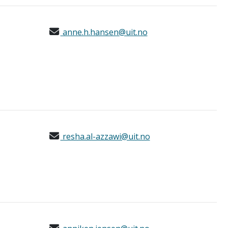
anne.h.hansen@uit.no
resha.al-azzawi@uit.no