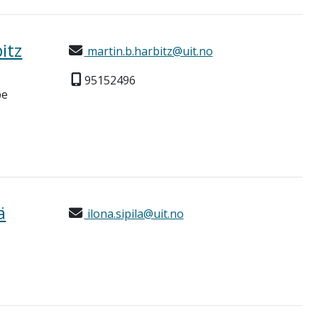
itz
martin.b.harbitz@uit.no
95152496
pe
ä
ilona.sipila@uit.no