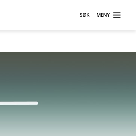
ingen i allmennmedisin og annen primærmedisin i
leder undervisningen i allmennmedisin og annen
Søk
Meny