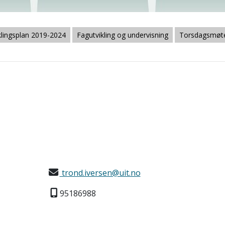
klingsplan 2019-2024
Fagutvikling og undervisning
Torsdagsmøte
trond.iversen@uit.no
95186988