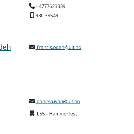
+4777623339
930 38549
deh
francis.odeh@uit.no
daniela.ivan@uit.no
L55 - Hammerfest