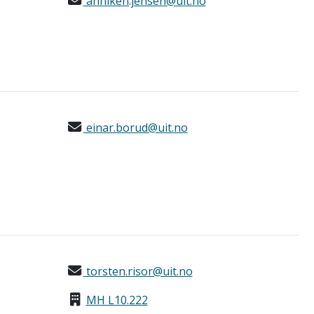
anniken.jensen@uit.no
einar.borud@uit.no
torsten.risor@uit.no
MH L10.222