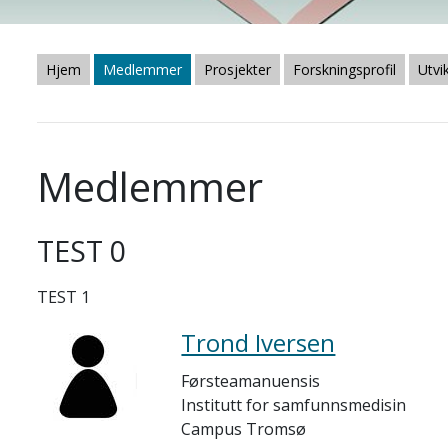
Hjem
Medlemmer
Prosjekter
Forskningsprofil
Utvi
Medlemmer
TEST 0
TEST 1
Trond Iversen
Førsteamanuensis
Institutt for samfunnsmedisin
Campus Tromsø