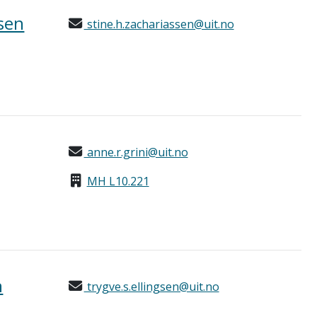
ssen
stine.h.zachariassen@uit.no
anne.r.grini@uit.no
MH L10.221
n
trygve.s.ellingsen@uit.no