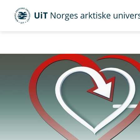
Allmennmedisinsk forskningsenhet (AFE) og
Nasjonalt sent
legestudiet." />
Allmennmedisinsk forskningsenhet (AFE) o
primærmedisin i legestudiet." />
UiT Norges arktiske universitet
Gå til hovedinnhold