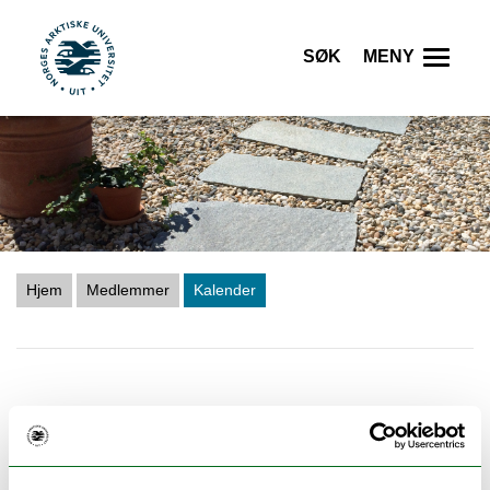
Søk
Meny
UiT Norges arktiske universitet
Gå til hovedinnhold
Hjem
Medlemmer
Kalender
<
>
I dag
måned
uke
dag
August 2026