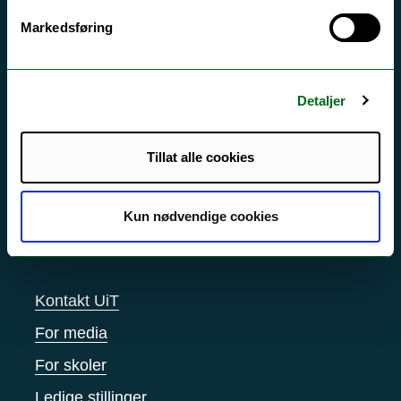
Markedsføring
Akutt hjelp
Si ifra!
Driftsmeldinger
Detaljer
Personvern ved UiT
Tillat alle cookies
Sikkerhet, beredskap og personvern
Informasjonskapsler
Kun nødvendige cookies
Tilgjengelighetserklæring
Kontakt UiT
For media
For skoler
Ledige stillinger