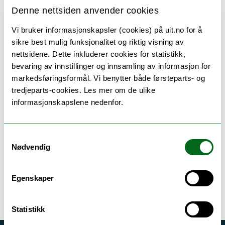
Denne nettsiden anvender cookies
Uke
Man
Tir
Ons
Tor
Fre
Lør
Søn
Vi bruker informasjonskapsler (cookies) på uit.no for å
31
27
28
29
30
31
1
2
sikre best mulig funksjonalitet og riktig visning av
nettsidene. Dette inkluderer cookies for statistikk,
bevaring av innstillinger og innsamling av informasjon for
32
3
4
5
6
7
8
9
markedsføringsformål. Vi benytter både førsteparts- og
tredjeparts-cookies. Les mer om de ulike
informasjonskapslene nedenfor.
33
10
11
12
13
14
15
16
34
17
18
19
20
21
22
23
Samtykkevalg
Nødvendig
35
24
25
26
27
28
29
30
Egenskaper
36
31
1
2
3
4
5
6
Statistikk