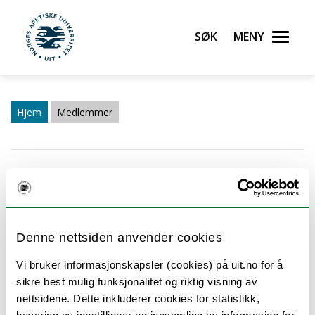
Søk
Meny
UiT Norges arktiske universitet
Gå til hovedinnhold
Hjem
Medlemmer
Statistikk og dataanalyse
Gruppa arbeider med utvikling og anvendelser av
statistiske metoder.
Denne nettsiden anvender cookies
Statistikerne i gruppa samarbeider tett med den
Vi bruker informasjonskapsler (cookies) på uit.no for å
tverrfaglige forskningsgruppa Modellering av
sikre best mulig funksjonalitet og riktig visning av
komplekse systemer, og med forskningsgrupper ved
nettsidene. Dette inkluderer cookies for statistikk,
Institutt for samfunnsmedisin. Gruppa er en sentral del