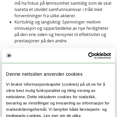
må ha fokus på lønnsomhet samtidig som de skal
ivareta et utvidet samfunnsansvar i tråd med
forventninger fra ulike aktører.
Kortsiktig og langsiktig: Spenninger mellom
innovasjon og opparbeidelse av nye ferdigheter
på den ene siden og hensynet til effektivitet og
prestasjoner på den andre.
Forskningsfokus
Arbeidet i forskergruppa rettes mot to hovedtemaer
Hvilke paradokser og dilemmaer opplever SMB?
Denne nettsiden anvender cookies
Hvordan SMB håndterer paradokser og
dilemmaer?
Vi bruker informasjonskapsler (cookies) på uit.no for å
sikre best mulig funksjonalitet og riktig visning av
Ressurssituasjonen i SMB begrenser tilgjengelige
nettsidene. Dette inkluderer cookies for statistikk,
måter for å håndtere paradokser og dilemmaer. Store
bevaring av innstillinger og innsamling av informasjon for
bedrifter kan for eksempel håndtere dette ved å gi
markedsføringsformål. Vi benytter både førsteparts- og
ulike avdelinger ansvar for å håndtere ulike
tredjeparts-cookies. Les mer om de ulike