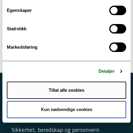
Egenskaper
Institutt for klinisk medisin
Kontakt:
Statistikk
Professor Karen Rosendahl
Markedsføring
karen.rosendahl@unn.no
Detaljer
Akutt hjelp
Tillat alle cookies
Si ifra!
Driftsmeldinger
Kun nødvendige cookies
Personvern ved UiT
Sikkerhet, beredskap og personvern