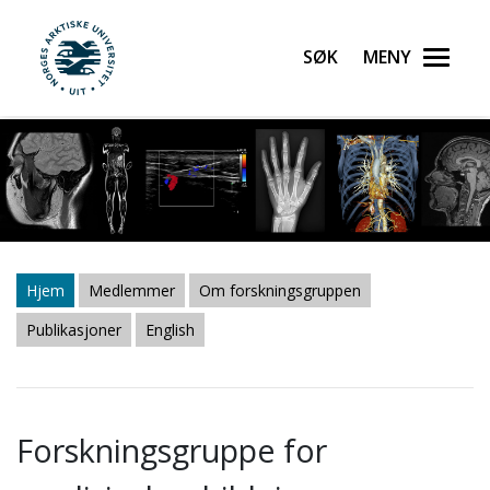
Søk
Meny
UiT Norges arktiske universitet
Gå til hovedinnhold
Hjem
Medlemmer
Om forskningsgruppen
Publikasjoner
English
Forskningsgruppe for