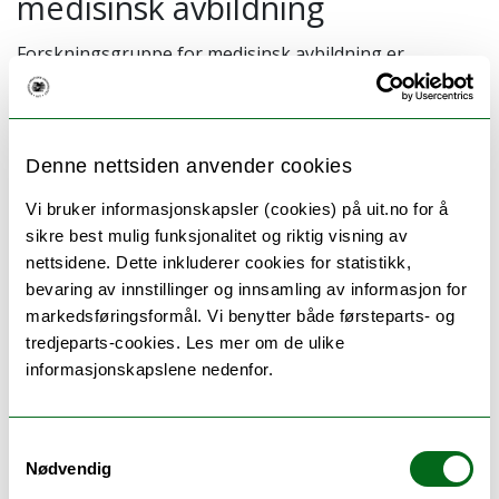
medisinsk avbildning
Forskningsgruppe for medisinsk avbildning er
tilknyttet røntgenavdelingen ved Universitetssykehuset
Nord-Norge.
For mer informasjon se engelsk versjon av nettsiden
Denne nettsiden anvender cookies
på
www.medical-imaging.no
.
Vi bruker informasjonskapsler (cookies) på uit.no for å
sikre best mulig funksjonalitet og riktig visning av
nettsidene. Dette inkluderer cookies for statistikk,
bevaring av innstillinger og innsamling av informasjon for
markedsføringsformål. Vi benytter både førsteparts- og
tredjeparts-cookies. Les mer om de ulike
informasjonskapslene nedenfor.
Samtykkevalg
Nødvendig